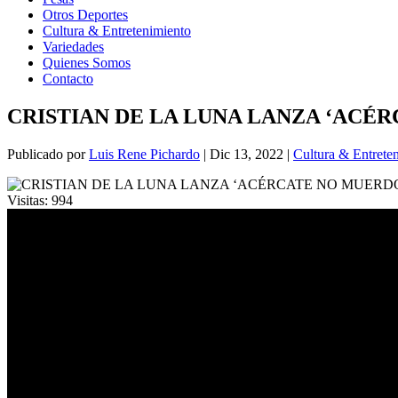
Otros Deportes
Cultura & Entretenimiento
Variedades
Quienes Somos
Contacto
CRISTIAN DE LA LUNA LANZA ‘ACÉ
Publicado por
Luis Rene Pichardo
|
Dic 13, 2022
|
Cultura & Entrete
Visitas:
994