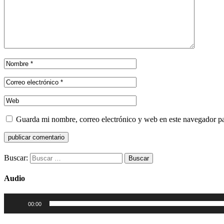
Guarda mi nombre, correo electrónico y web en este navegador p
Buscar:
Audio
Reproductor
00:00
de
audio