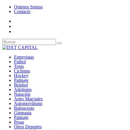
Quienes Somos
Contacto
Entrevistas
Futbol
Tenis
Ciclismo
Hockey
Patinaje
Beisbol
Atletismo
Natación
Artes Marciales
Automovilismo
Baloncesto
Gimnasia
Patinaje
Pesas
Otros Deportes