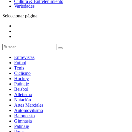
Cultura & Entretenimiento
Variedades
Seleccionar página
Entrevistas
Futbol
Tenis
Ciclismo
Hockey
Patinaje
Beisbol
Atletismo
Natación
Artes Marciales
Automovilismo
Baloncesto
Gimnasia
Patinaje
Pesas