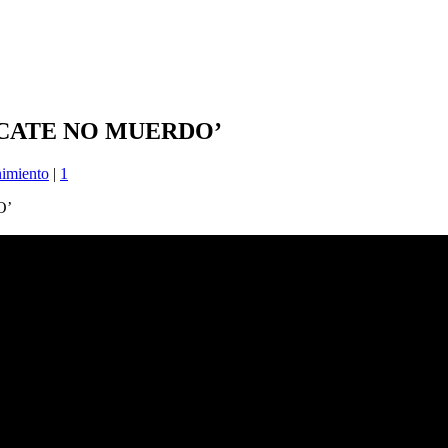
RCATE NO MUERDO’
nimiento
|
1