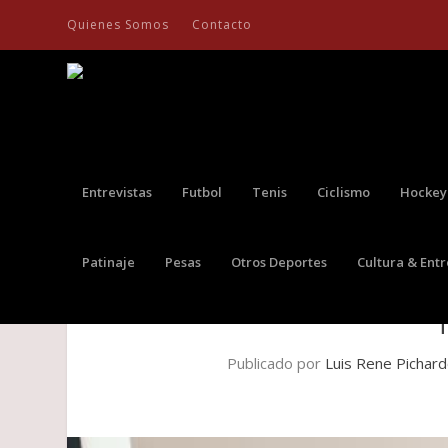
Quienes Somos
Contacto
Entrevistas
Futbol
Tenis
Ciclismo
Hockey
Patinaje
Pesas
Otros Deportes
Cultura & Ent
CONOCE A DARWIN ENRÍQUE
Publicado por
Luis Rene Pichar