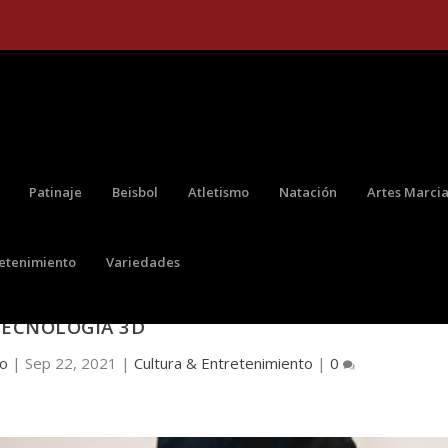
Patinaje
Beisbol
Atletismo
Natación
Artes Marcia
retenimiento
Variedades
Z, EL PRIMER TATUADOR EN IMPLEMENTAR
TECNOLOGÍA 3D
do
|
Sep 22, 2021
|
Cultura & Entretenimiento
|
0