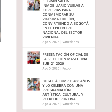
EL GRAN SALÓN
i
INMOBILIARIO VUELVE A
r
CORFERIAS PARA
e
CONMEMORAR SU
l
VIGÉSIMA EDICIÓN,
v
CONVIRTIENDO A BOGOTÁ
o
EN EL EPICENTRO
l
NACIONAL DEL SECTOR
u
VIVIENDA
m
Ago 5, 2026
|
Variedades
e
n
.
PRESENTACIÓN OFICIAL DE
LA SELECCIÓN MASCULINA
SUB-21 2026
Ago 5, 2026
|
Futbol
BOGOTÁ CUMPLE 488 AÑOS
Y LO CELEBRA CON UNA
PROGRAMACIÓN
ARTÍSTICA, CULTURAL Y
RECREODEPORTIVA
Ago 4, 2026
|
Variedades