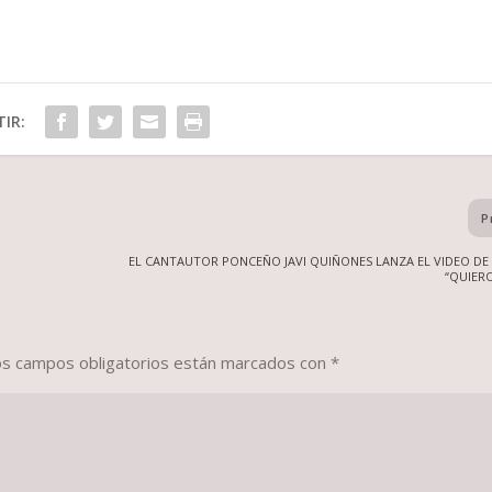
IR:
P
EL CANTAUTOR PONCEÑO JAVI QUIÑONES LANZA EL VIDEO DE
“QUIER
os campos obligatorios están marcados con
*