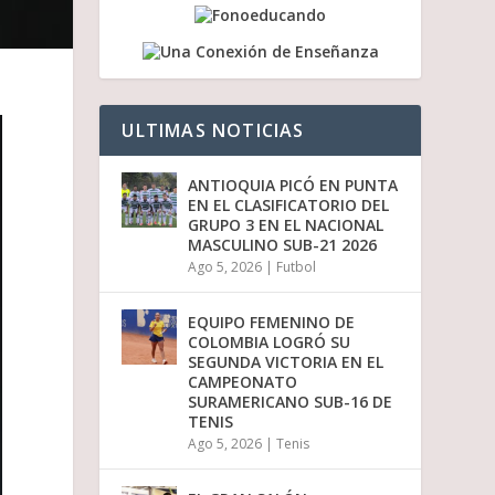
a
b
a
j
o
p
ULTIMAS NOTICIAS
a
r
a
ANTIOQUIA PICÓ EN PUNTA
a
EN EL CLASIFICATORIO DEL
u
GRUPO 3 EN EL NACIONAL
m
MASCULINO SUB-21 2026
e
Ago 5, 2026
|
Futbol
n
t
a
EQUIPO FEMENINO DE
r
COLOMBIA LOGRÓ SU
o
SEGUNDA VICTORIA EN EL
d
CAMPEONATO
i
SURAMERICANO SUB-16 DE
s
TENIS
m
Ago 5, 2026
|
Tenis
i
n
u