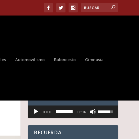
les
Automovilismo
Baloncesto
Gimnasia
AUDIO
Reproductor
U
00:00
03:16
de
t
audio
i
l
i
RECUERDA
z