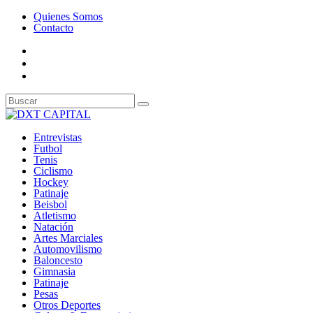
Quienes Somos
Contacto
Entrevistas
Futbol
Tenis
Ciclismo
Hockey
Patinaje
Beisbol
Atletismo
Natación
Artes Marciales
Automovilismo
Baloncesto
Gimnasia
Patinaje
Pesas
Otros Deportes