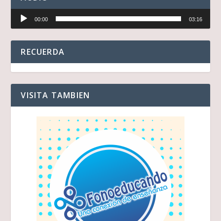
Reproductor
00:00
03:16
de
audio
RECUERDA
VISITA TAMBIEN