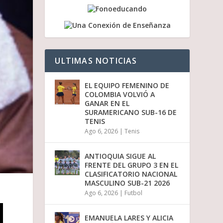
a
b
a
j
o
p
ULTIMAS NOTICIAS
a
r
a
EL EQUIPO FEMENINO DE
a
COLOMBIA VOLVIÓ A
u
GANAR EN EL
m
SURAMERICANO SUB-16 DE
e
TENIS
n
Ago 6, 2026
|
Tenis
t
a
r
ANTIOQUIA SIGUE AL
o
FRENTE DEL GRUPO 3 EN EL
d
CLASIFICATORIO NACIONAL
i
MASCULINO SUB-21 2026
s
Ago 6, 2026
|
Futbol
m
i
n
EMANUELA LARES Y ALICIA
u