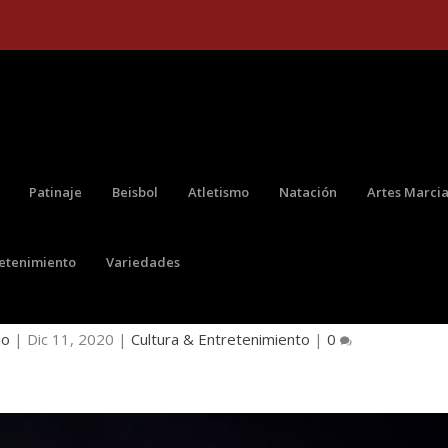
Patinaje
Beisbol
Atletismo
Natación
Artes Marcia
retenimiento
Variedades
A GENERACIÓN DE LA MÚSICA POPULAR
do
|
Dic 11, 2020
|
Cultura & Entretenimiento
|
0