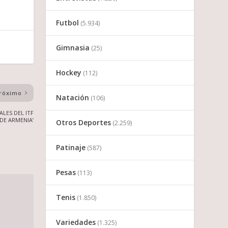
Futbol
(5.934)
Gimnasia
(25)
Hockey
(112)
róximo
Natación
(106)
LES DEL ITF
DE ARMENIA’
Otros Deportes
(2.259)
Patinaje
(587)
Pesas
(113)
Tenis
(1.850)
Variedades
(1.325)