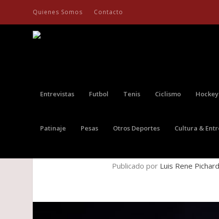
Quienes Somos
Contacto
Entrevistas
Futbol
Tenis
Ciclismo
Hockey
Patinaje
Pesas
Otros Deportes
Cultura & Ent
CAMILO OVALLE LA NUEV
Publicado por
Luis Rene Pichar