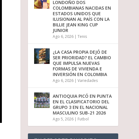
LONDOÑO DOS
i
COLOMBIANAS NACIDAS EN
r
ESTADOS UNIDOS QUE
e
ILUSIONAN AL PAÍS CON LA
l
BILLIE JEAN KING CUP
v
JUNIOR
o
Ago 6, 2026
|
Tenis
l
u
m
¿LA CASA PROPIA DEJÓ DE
e
SER PRIORIDAD? EL CAMBIO
n
QUE IMPULSA NUEVAS
.
FORMAS DE VIVIENDA E
INVERSIÓN EN COLOMBIA
Ago 6, 2026
|
Variedades
ANTIOQUIA PICÓ EN PUNTA
EN EL CLASIFICATORIO DEL
GRUPO 3 EN EL NACIONAL
MASCULINO SUB-21 2026
Ago 5, 2026
|
Futbol