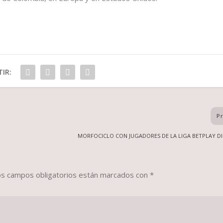
IR:
P
MORFOCICLO CON JUGADORES DE LA LIGA BETPLAY D
os campos obligatorios están marcados con
*