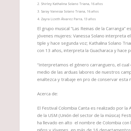
Shirley Kathalina Solano Triana, 16 años
Saray Vanessa Solano Triana, 16 años
Zayra Lizeth Álvarez Parra, 13 años
El grupo musical “Las Reinas de la Carranga” e
jóvenes mujeres: Vanessa Solano interpreta el 
tiple y hace segunda voz; Kathalina Solano Tria
con 13 años, interpreta la Guacharaca y hace p
“Interpretamos el género carranguero, el cual
medio de las arduas labores de nuestros cam
enaltezca y trabaje en pro de conservar esta 
Acerca de:
El Festival Colombia Canta es realizado por la
de la USM (Unión del sector de la música) Fes
ha llevado en alto el nombre de Colombia con l
niños y jóvenes, en más de 16 departamentos