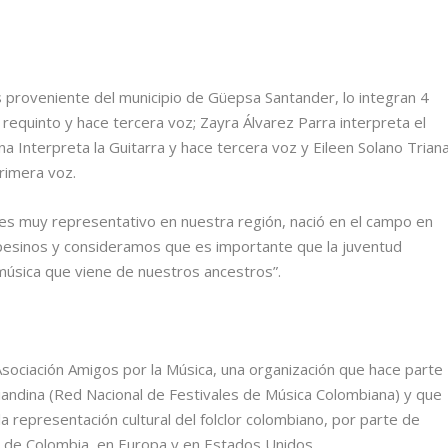
s proveniente del municipio de Güepsa Santander, lo integran 4
requinto y hace tercera voz; Zayra Álvarez Parra interpreta el
na Interpreta la Guitarra y hace tercera voz y Eileen Solano Triana
rimera voz.
 es muy representativo en nuestra región, nació en el campo en
pesinos y consideramos que es importante que la juventud
música que viene de nuestros ancestros”.
 Asociación Amigos por la Música, una organización que hace parte
tiandina (Red Nacional de Festivales de Música Colombiana) y que
a representación cultural del folclor colombiano, por parte de
 de Colombia, en Europa y en Estados Unidos.