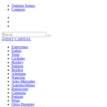
Quienes Somos
Contacto
Entrevistas
Futbol
Tenis
Ciclismo
Hockey
Patinaje
Beisbol
Atletismo
Natación
Artes Marciales
Automovilismo
Baloncesto
Gimnasia
Patinaje
Pesas
Otros Deportes