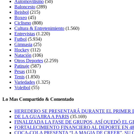
Automovilismo
(50)
Baloncesto
(289)
Beisbol
(215)
Boxeo
(45)
Ciclismo
(808)
Cultura & Entretenimiento
(1.560)
Entrevistas
(1.220)
Futbol
(5.934)
Gimnasia
(25)
Hockey
(112)
Natación
(106)
Otros Deportes
(2.259)
Patinaje
(587)
Pesas
(113)
Tenis
(1.850)
Variedades
(1.325)
Voleibol
(55)
Lo Mas Compartido & Comentado
HEREDERO SE PRESENTARÁ DURANTE EL PRIMER
DE LA GUAJIRA A PARIS
(35.169)
FINALIZADA LA FASE DE GRUPOS, ASÍ QUEDÓ EL 
FORTALECIMIENTO FINANCIERO AL DEPORTE EN 4
COCA-COLA PRESENTA “LA MAGIA DE CREER”, SU 