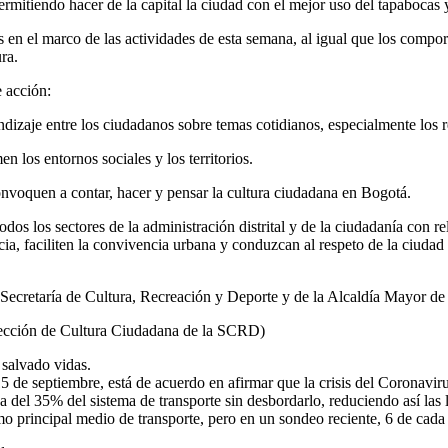
ermitiendo hacer de la capital la ciudad con el mejor uso del tapabocas
 en el marco de las actividades de esta semana, al igual que los compor
ra.
e acción:
endizaje entre los ciudadanos sobre temas cotidianos, especialmente lo
 los entornos sociales y los territorios.
nvoquen a contar, hacer y pensar la cultura ciudadana en Bogotá.
dos los sectores de la administración distrital y de la ciudadanía con 
ncia, faciliten la convivencia urbana y conduzcan al respeto de la ciud
 la Secretaría de Cultura, Recreación y Deporte y de la Alcaldía Mayor d
irección de Cultura Ciudadana de la SCRD)
 salvado vidas.
5 de septiembre, está de acuerdo en afirmar que la crisis del Coronavir
del 35% del sistema de transporte sin desbordarlo, reduciendo así las le
mo principal medio de transporte, pero en un sondeo reciente, 6 de cada 