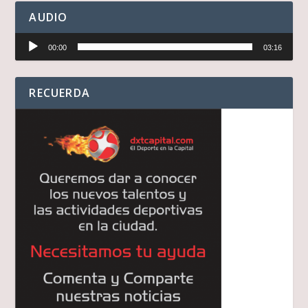
AUDIO
Reproductor
00:00
03:16
de
audio
RECUERDA