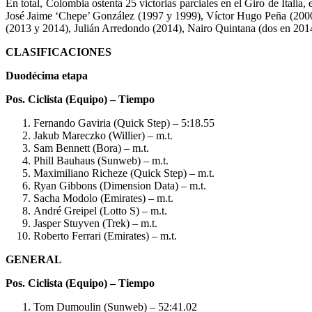
En total, Colombia ostenta 25 victorias parciales en el Giro de Ita
José Jaime ‘Chepe’ González (1997 y 1999), Víctor Hugo Peña (2000)
(2013 y 2014), Julián Arredondo (2014), Nairo Quintana (dos en 201
CLASIFICACIONES
Duodécima etapa
Pos. Ciclista (Equipo) – Tiempo
Fernando Gaviria (Quick Step) – 5:18.55
Jakub Mareczko (Willier) – m.t.
Sam Bennett (Bora) – m.t.
Phill Bauhaus (Sunweb) – m.t.
Maximiliano Richeze (Quick Step) – m.t.
Ryan Gibbons (Dimension Data) – m.t.
Sacha Modolo (Emirates) – m.t.
André Greipel (Lotto S) – m.t.
Jasper Stuyven (Trek) – m.t.
Roberto Ferrari (Emirates) – m.t.
GENERAL
Pos. Ciclista (Equipo) – Tiempo
Tom Dumoulin (Sunweb) – 52:41.02