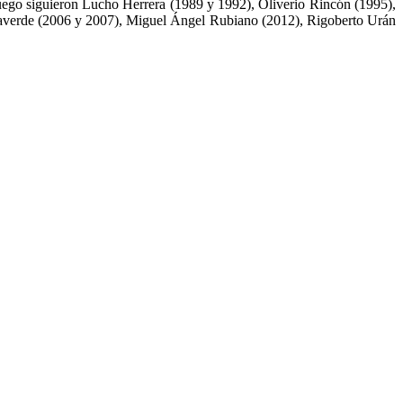
Luego siguieron Lucho Herrera (1989 y 1992), Oliverio Rincón (1995),
 Laverde (2006 y 2007), Miguel Ángel Rubiano (2012), Rigoberto Urán