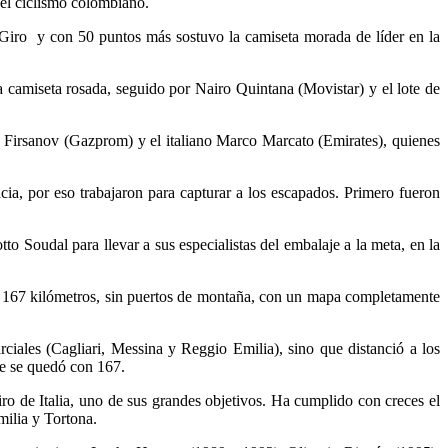
 el ciclismo colombiano.
l Giro y con 50 puntos más sostuvo la camiseta morada de líder en la
 camiseta rosada, seguido por Nairo Quintana (Movistar) y el lote de
gey Firsanov (Gazprom) y el italiano Marco Marcato (Emirates), quienes
ia, por eso trabajaron para capturar a los escapados. Primero fueron
o Soudal para llevar a sus especialistas del embalaje a la meta, en la
con 167 kilómetros, sin puertos de montaña, con un mapa completamente
ciales (Cagliari, Messina y Reggio Emilia), sino que distanció a los
ue se quedó con 167.
ro de Italia, uno de sus grandes objetivos. Ha cumplido con creces el
milia y Tortona.