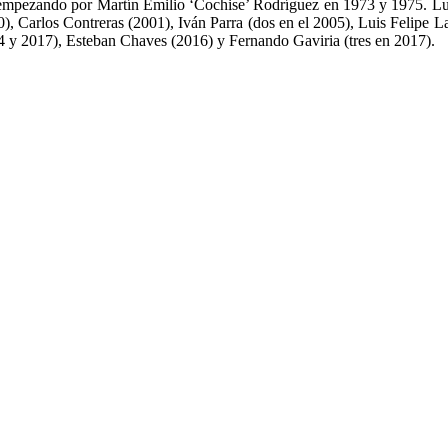
lia, empezando por Martín Emilio ‘Cochise’ Rodríguez en 1973 y 1975. 
, Carlos Contreras (2001), Iván Parra (dos en el 2005), Luis Felipe
4 y 2017), Esteban Chaves (2016) y Fernando Gaviria (tres en 2017).