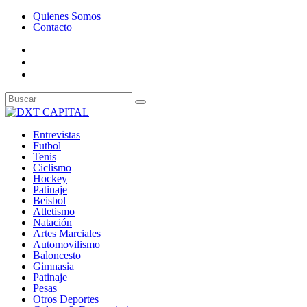
Quienes Somos
Contacto
Entrevistas
Futbol
Tenis
Ciclismo
Hockey
Patinaje
Beisbol
Atletismo
Natación
Artes Marciales
Automovilismo
Baloncesto
Gimnasia
Patinaje
Pesas
Otros Deportes