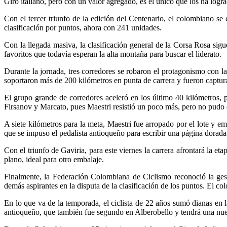
Giro italiano, pero con un valor agregado, es el único que los ha logr
Con el tercer triunfo de la edición del Centenario, el colombiano s
clasificación por puntos, ahora con 241 unidades.
Con la llegada masiva, la clasificación general de la Corsa Rosa si
favoritos que todavía esperan la alta montaña para buscar el liderato.
Durante la jornada, tres corredores se robaron el protagonismo con la
soportaron más de 200 kilómetros en punta de carrera y fueron captur
El grupo grande de corredores aceleró en los último 40 kilómetros, 
Firsanov y Marcato, pues Maestri resistió un poco más, pero no pudo 
A siete kilómetros para la meta, Maestri fue arropado por el lote y e
que se impuso el pedalista antioqueño para escribir una página dorada
Con el triunfo de Gaviria, para este viernes la carrera afrontará la
plano, ideal para otro embalaje.
Finalmente, la Federación Colombiana de Ciclismo reconoció la gesta
demás aspirantes en la disputa de la clasificación de los puntos. El 
En lo que va de la temporada, el ciclista de 22 años sumó dianas en 
antioqueño, que también fue segundo en Alberobello y tendrá una nueva