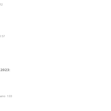
12
0:57
2023:
mano 1:03