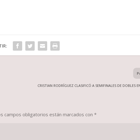
IR:
P
CRISTIAN RODRÍGUEZ CLASIFICÓ A SEMIFINALES DE DOBLES E
os campos obligatorios están marcados con
*