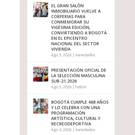
o
EL GRAN SALÓN
d
INMOBILIARIO VUELVE A
i
CORFERIAS PARA
s
CONMEMORAR SU
m
VIGÉSIMA EDICIÓN,
i
CONVIRTIENDO A BOGOTÁ
n
EN EL EPICENTRO
u
NACIONAL DEL SECTOR
i
VIVIENDA
r
Ago 5, 2026
|
Variedades
e
l
v
PRESENTACIÓN OFICIAL DE
o
LA SELECCIÓN MASCULINA
l
SUB-21 2026
u
Ago 5, 2026
|
Futbol
m
e
n
BOGOTÁ CUMPLE 488 AÑOS
.
Y LO CELEBRA CON UNA
PROGRAMACIÓN
ARTÍSTICA, CULTURAL Y
RECREODEPORTIVA
Ago 4, 2026
|
Variedades