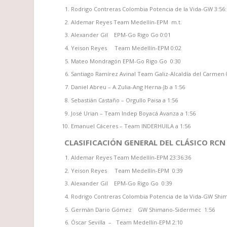
Rodrigo Contreras Colombia Potencia de la Vida-GW 3:56:
Aldemar Reyes Team Medellín-EPM m.t.
Alexander Gil EPM-Go Rigo Go 0:01
Yeison Reyes Team Medellín-EPM 0:02
Mateo Mondragón EPM-Go Rigo Go 0:30
Santiago Ramírez Avinal Team Galiz-Alcaldía del Carmen 
Daniel Abreu – A.Zulia-Ang Herna-Jb a 1:56
Sebastián Castaño – Orgullo Paisa a 1:56
José Urian – Team Indep Boyacá Avanza a 1:56
Emanuel Cáceres – Team INDERHUILA a 1:56
CLASIFICACIÓN GENERAL DEL CLÁSICO RCN 
Aldemar Reyes Team Medellín-EPM 23:36:36
Yeison Reyes Team Medellín-EPM 0:39
Alexander Gil EPM-Go Rigo Go 0:39
Rodrigo Contreras Colombia Potencia de la Vida-GW Shi
Germán Dario Gómez GW Shimano-Sidermec 1:56
Óscar Sevilla – Team Medellín-EPM 2:10