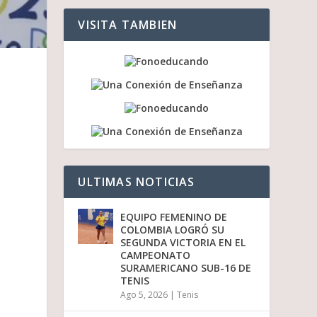
a
a
VISITA TAMBIEN
r
r
i
b
a
/
a
b
a
j
o
p
ULTIMAS NOTICIAS
a
r
a
EQUIPO FEMENINO DE
a
COLOMBIA LOGRÓ SU
u
SEGUNDA VICTORIA EN EL
m
CAMPEONATO
e
SURAMERICANO SUB-16 DE
n
TENIS
t
Ago 5, 2026
|
Tenis
a
r