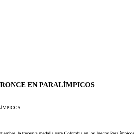
BRONCE EN PARALÍMPICOS
eptiembre, la treceava medalla para Colombia en los Juegos Paralímpicos 