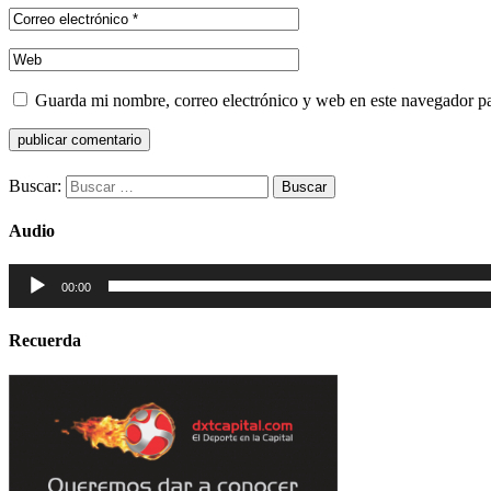
Guarda mi nombre, correo electrónico y web en este navegador p
Buscar:
Audio
Reproductor
00:00
de
audio
Recuerda