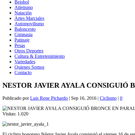
Beisbol
Atletismo
Natación
Artes Marciales
Automovilismo
Baloncesto
Gimnasia
Patinaje
Pesas
Otros Deportes
Cultura & Entretenimiento
Variedades
Quienes Somos
Contacto
NESTOR JAVIER AYALA CONSIGUIÓ 
Publicado por
Luis Rene Pichardo
|
Sep 16, 2016
|
Ciclismo
|
0
Visitas:
1.020
El ciclista bogotano Néstor Javier Ayala consiguió el viernes 16 de s