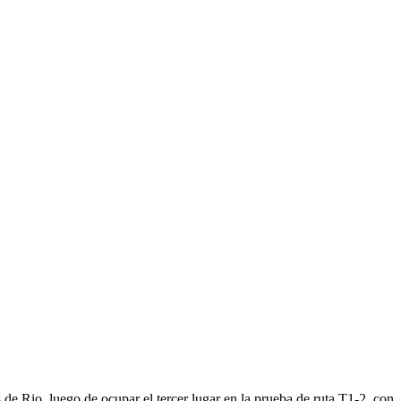
de Rio, luego de ocupar el tercer lugar en la prueba de ruta T1-2, con