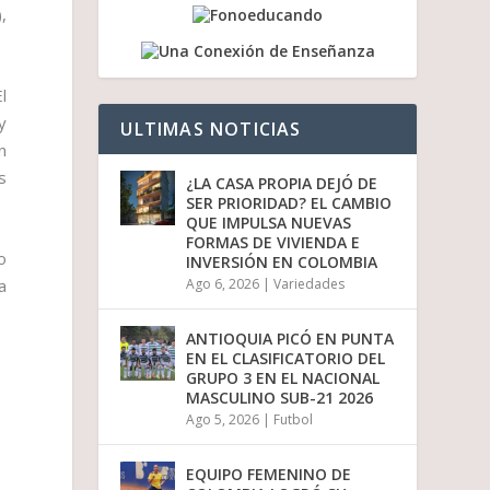
a
,
b
a
j
o
l
p
y
ULTIMAS NOTICIAS
a
n
r
a
s
¿LA CASA PROPIA DEJÓ DE
a
SER PRIORIDAD? EL CAMBIO
u
QUE IMPULSA NUEVAS
m
FORMAS DE VIVIENDA E
e
o
INVERSIÓN EN COLOMBIA
n
a
Ago 6, 2026
|
Variedades
t
a
r
ANTIOQUIA PICÓ EN PUNTA
o
EN EL CLASIFICATORIO DEL
d
GRUPO 3 EN EL NACIONAL
i
MASCULINO SUB-21 2026
s
Ago 5, 2026
|
Futbol
m
i
n
EQUIPO FEMENINO DE
u