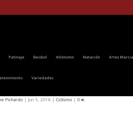
Patinaje
Beisbol
Atletismo
Natación
Artes Marcia
retenimiento
Variedades
MA NÓMINA PARA LA VUELTA A SUIZA
ne Pichardo
|
Jun 5, 2018
|
Ciclismo
|
0