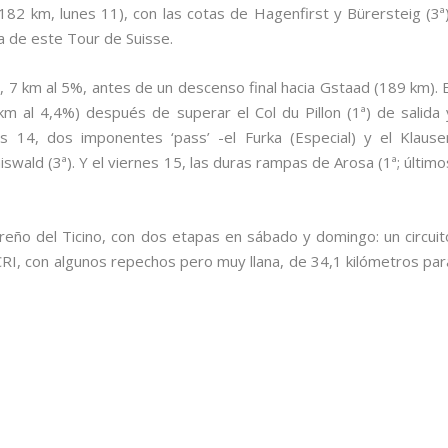
182 km, lunes 11), con las cotas de Hagenfirst y Bürersteig (3ª)
a de este Tour de Suisse.
, 7 km al 5%, antes de un descenso final hacia Gstaad (189 km). E
km al 4,4%) después de superar el Col du Pillon (1ª) de salida 
s 14, dos imponentes ‘pass’ -el Furka (Especial) y el Klause
swald (3ª). Y el viernes 15, las duras rampas de Arosa (1ª; último
ureño del Ticino, con dos etapas en sábado y domingo: un circuit
RI, con algunos repechos pero muy llana, de 34,1 kilómetros par