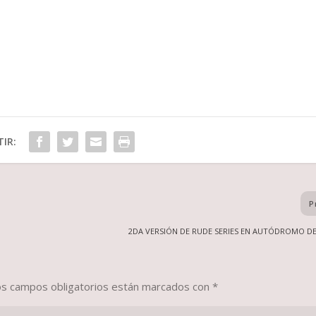
IR:
P
2DA VERSIÓN DE RUDE SERIES EN AUTÓDROMO D
os campos obligatorios están marcados con
*