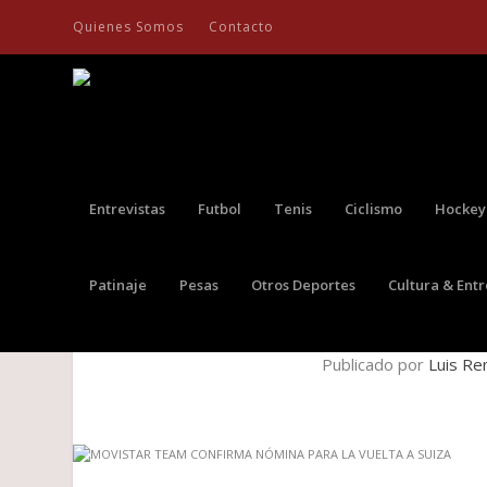
Quienes Somos
Contacto
Entrevistas
Futbol
Tenis
Ciclismo
Hockey
Patinaje
Pesas
Otros Deportes
Cultura & Ent
MOVISTAR TEAM CONFIR
Publicado por
Luis Re