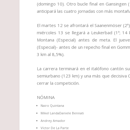
(domingo 10). Otro bucle final en Gansingen (
anticipará las cuatro jornadas con más montañ
El martes 12 se afrontará el Saanenmöser (2ª)
miércoles 13 se llegará a Leukerbad (1ª; 14 
Montana (Especial) antes de meta. El jueve
(Especial)- antes de un repecho final en Gommi
3 km al 8,5%).
La carrera terminará en el italófono cantón s
semiurbano (123 km) y una más que decisiva C
cerrar la competición.
NÓMINA
Nairo Quintana
Mikel LandaDaniele Bennati
Andrey Amador
Víctor De La Parte