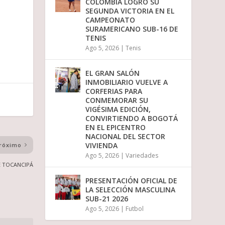
COLOMBIA LOGRÓ SU
i
SEGUNDA VICTORIA EN EL
r
CAMPEONATO
e
SURAMERICANO SUB-16 DE
l
TENIS
v
Ago 5, 2026
|
Tenis
o
l
u
EL GRAN SALÓN
m
INMOBILIARIO VUELVE A
e
CORFERIAS PARA
n
CONMEMORAR SU
.
VIGÉSIMA EDICIÓN,
CONVIRTIENDO A BOGOTÁ
EN EL EPICENTRO
NACIONAL DEL SECTOR
VIVIENDA
róximo
Ago 5, 2026
|
Variedades
E TOCANCIPÁ
PRESENTACIÓN OFICIAL DE
LA SELECCIÓN MASCULINA
SUB-21 2026
Ago 5, 2026
|
Futbol