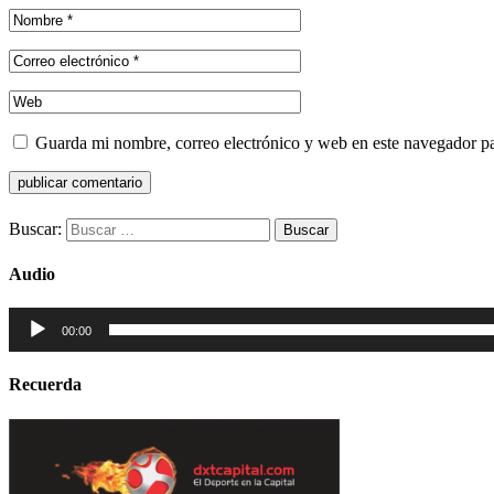
Guarda mi nombre, correo electrónico y web en este navegador p
Buscar:
Audio
Reproductor
00:00
de
audio
Recuerda