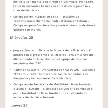
bicicleta con montaje de circuito nivel medio-avanzado,
taller de mecánica básica con énfasis en ergonomía y
tipos de bicicletas.
Ciclopaseo de Integración Social – Estación de
Transmilenio Gobernación CAN – 8:00 am a 11:00 am –
Ciclopaseo para funcionarios y contratistas con destino al
edificio San Martín.
Miércoles 25
Juega y Ajusta tu Bici con la Escuela de la Bicicleta – 11
puntos con el programa Bici Parceros – 8:00 am a 4:00 pm –
Alistamiento de bicicletas con el equipo de técnicos
mecánicos del IDRD.
Taller en Catastro – Av. Carrera 30 N°25-90 CAD – 8:30 am a
11:30 am. – Taller de mecánica básica con énfasis en
despinche y herramientas de la bicicleta.
Ciclopaseo de Secretaria de Movilidad – Bosa Porvenir –
8:00 am a 11:00 am – -Ciclopaseo aniversario Barrito Vital
por la localidad de Bosa, finalizando en el punto de
escuela de bicicleta Porvenir
Jueves 26