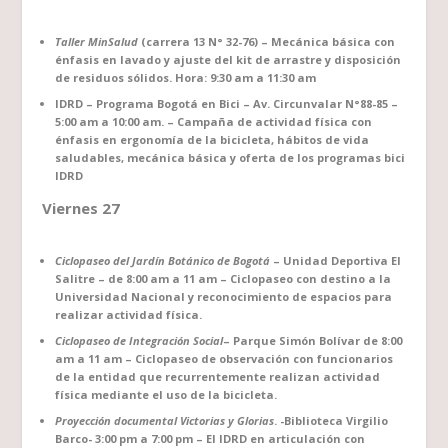
Taller MinSalud
(carrera 13 N° 32-76) – Mecánica básica con
énfasis en lavado y ajuste del kit de arrastre y disposición
de residuos sólidos. Hora: 9:30 am a 11:30 am
IDRD – Programa Bogotá en Bici – Av. Circunvalar N°88-85 –
5:00 am a 10:00 am. – Campaña de actividad física con
énfasis en ergonomía de la bicicleta, hábitos de vida
saludables, mecánica básica y oferta de los programas bici
IDRD
Viernes 27
Ciclopaseo del Jardín Botánico de Bogotá
– Unidad Deportiva El
Salitre – de 8:00 am a 11 am – Ciclopaseo con destino a la
Universidad Nacional y reconocimiento de espacios para
realizar actividad física.
Ciclopaseo de Integración Social
– Parque Simón Bolívar de 8:00
am a 11 am – Ciclopaseo de observación con funcionarios
de la entidad que recurrentemente realizan actividad
física mediante el uso de la bicicleta.
Proyección documental Victorias y Glorias
. -Biblioteca Virgilio
Barco- 3:00 pm a 7:00 pm – El IDRD en articulación con