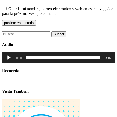
Guarda mi nombre, correo electrónico y web en este navegador
para la próxima vez que comente.
Buscar:
Audio
Reproductor
00:00
03:16
de
audio
Recuerda
Visita Tambien