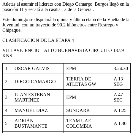
Atletas al asumir el liderato con Diego Camargo, Burgos llegó en la
posición 11 y escaló a la casilla 13 de la General.
Este domingo se disputará la quinta y última etapa de la Vuelta de la
Juventud, con un trayecto de 90.2 kilómetros entre Restrepo y
Chipaque.
CLASIFICACION DE LA ETAPA 4
VILLAVICENCIO – ALTO BUENAVISTA CIRCUITO 137.9
KNS
1
OSCAR GALVIS
EPM
3.24.30
TIERRA DE
A 13
2
DIEGO CAMARGO
ATLETAS GW
SEG
JUAN ESTEBAN
A 47
3
EPM
MARTÍNEZ
SEG
4
MANUEL DÍAZ
SUNDARK
A 1:25
ADRIÁN
TEAM UAE
5
A 1:30
BUSTAMANTE
COLOMBIA