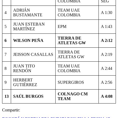
COLOMBIA
SEG
ADRIÁN
TEAM UAE
4
A 1:30
BUSTAMANTE
COLOMBIA
JUAN ESTEBAN
5
EPM
A 1:43
MARTÍNEZ
TIERRA DE
6
WILSON PEÑA
A 2:12
ATLETAS GW
TIERRA DE
7
JEISSON CASALLAS
A 2:19
ATLETAS GW
JUAN TITO
TEAM UAE
8
A 2:44
RENDÓN
COLOMBIA
HERBERT
9
SUPERGIROS
A 2:56
GUTIÉRREZ
COLNAGO CM
13
SAÚL BURGOS
A 4:08
TEAM
Compartir: