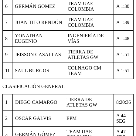
TEAM UAE
6
GERMÁN GOMEZ
A 1:30
COLOMBIA
TEAM UAE
7
JUAN TITO RENDÓN
A 1:39
COLOMBIA
YONATHAN
INGENIERÍA DE
8
A 1:48
EUGENIO
VÍAS
TIERRA DE
9
JEISSON CASALLAS
A 1:51
ATLETAS GW
COLNAGO CM
11
SAÚL BURGOS
A 1:51
TEAM
CLASIFICACIÓN GENERAL
TIERRA DE
1
DIEGO CAMARGO
8:20:36
ATLETAS GW
A 44
2
OSCAR GALVIS
EPM
SEG
TEAM UAE
A 47
3
GERMÁN GÓMEZ