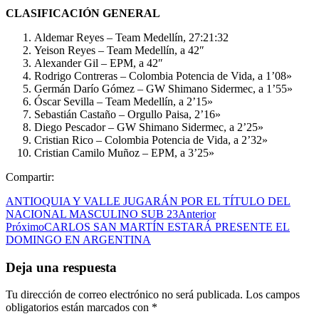
CLASIFICACIÓN GENERAL
Aldemar Reyes – Team Medellín, 27:21:32
Yeison Reyes – Team Medellín, a 42″
Alexander Gil – EPM, a 42″
Rodrigo Contreras – Colombia Potencia de Vida, a 1’08»
Germán Darío Gómez – GW Shimano Sidermec, a 1’55»
Óscar Sevilla – Team Medellín, a 2’15»
Sebastián Castaño – Orgullo Paisa, 2’16»
Diego Pescador – GW Shimano Sidermec, a 2’25»
Cristian Rico – Colombia Potencia de Vida, a 2’32»
Cristian Camilo Muñoz – EPM, a 3’25»
Compartir:
ANTIOQUIA Y VALLE JUGARÁN POR EL TÍTULO DEL
NACIONAL MASCULINO SUB 23
Anterior
Próximo
CARLOS SAN MARTÍN ESTARÁ PRESENTE EL
DOMINGO EN ARGENTINA
Deja una respuesta
Tu dirección de correo electrónico no será publicada.
Los campos
obligatorios están marcados con
*