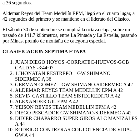
a 36 segundos.
Aldemar Reyes del Team Medellín EPM, llegó en el cuarto lugar, a
42 segundos del primero y se mantiene en el liderato del Clásico.
El sábado 30 de septiembre se cumplirá la octava etapa, sobre un
trazado de 141.7 kilómetros, entre La Pintada y La Estrella, pasando
por Minas, premio de montaña de categoría especial.
CLASIFICACIÓN SÉPTIMA ETAPA
JUAN DIEGO HOYOS -CORRATEC-HUEVOS-GOB
CALDAS -3:44:07
1.JHONATAN RESTREPO – GW SHIMANO-
SIDERMEC A 36
GERMAN GÓMEZ – GW SHIMANO-SIDERMEC A 42
ALDEMAR REYES TEAM MEDELLIN EPM A 42
KEVIN CASTILLO TEAM SISTECREDITO A 42
ALEXANDER GIL EPM A 42
YEISON REYES TEAM MEDELLIN EPM A 42
DIEGO PESCADOR GW SHIMANO-SIDERMEC A 42
DIDIER CHAPARRO SUPER GIROS-ALC MANIZALES
A 44
RODRIGO CONTRERAS COL POTENCIA DE VIDA-
GW A 44