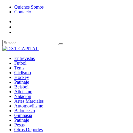
Quienes Somos
Contacto
Entrevistas
Futbol
Tenis
Ciclismo
Hockey
Patinaje
Beisbol
Atletismo
Natación
Artes Marciales
Automovilismo
Baloncesto
Gimnasia
Patinaje
Pesas
Otros Deportes