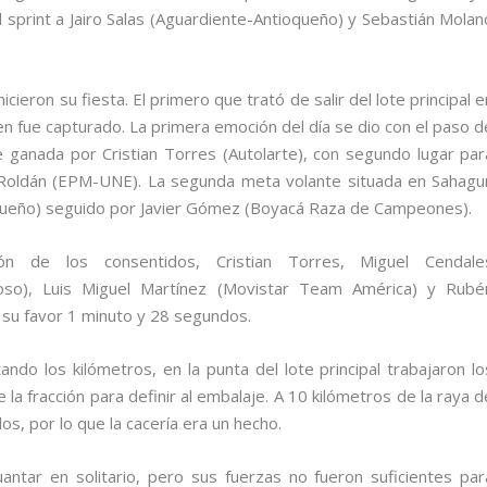
sprint a Jairo Salas (Aguardiente-Antioqueño) y Sebastián Molan
ieron su fiesta. El primero que trató de salir del lote principal e
en fue capturado. La primera emoción del día se dio con el paso d
e ganada por Cristian Torres (Autolarte), con segundo lugar par
Roldán (EPM-UNE). La segunda meta volante situada en Sahagu
oqueño) seguido por Javier Gómez (Boyacá Raza de Campeones).
tón de los consentidos, Cristian Torres, Miguel Cendale
amoso), Luis Miguel Martínez (Movistar Team América) y Rubé
 su favor 1 minuto y 28 segundos.
do los kilómetros, en la punta del lote principal trabajaron lo
 la fracción para definir al embalaje. A 10 kilómetros de la raya d
s, por lo que la cacería era un hecho.
antar en solitario, pero sus fuerzas no fueron suficientes par