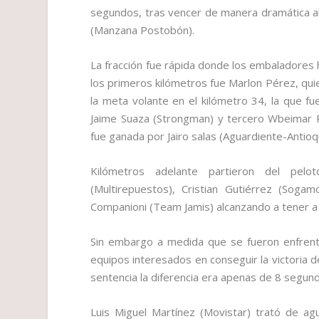
segundos, tras vencer de manera dramática al 
(Manzana Postobón).
La fracción fue rápida donde los embaladores hic
los primeros kilómetros fue Marlon Pérez, qui
la meta volante en el kilómetro 34, la que fu
Jaime Suaza (Strongman) y tercero Wbeimar 
fue ganada por Jairo salas (Aguardiente-Anti
Kilómetros adelante partieron del pelo
(Multirepuestos), Cristian Gutiérrez (Sog
Companioni (Team Jamis) alcanzando a tener a
Sin embargo a medida que se fueron enfrentan
equipos interesados en conseguir la victoria de
sentencia la diferencia era apenas de 8 segundo
Luis Miguel Martínez (Movistar) trató de agu