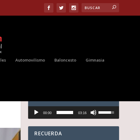
les
Automovilismo
Baloncesto
Gimnasia
AUDIO
Reproductor
U
00:00
03:16
de
t
audio
i
l
i
RECUERDA
z