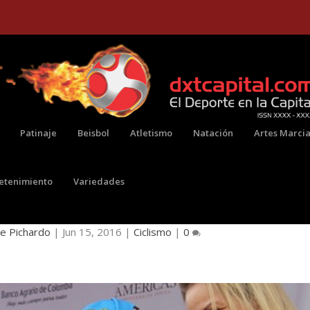
Patinaje
Beisbol
Atletismo
Natación
Artes Marcia
retenimiento
Variedades
RCERA ETAPA DE LA VUELTA A COLOMBIA
ne Pichardo
|
Jun 15, 2016
|
Ciclismo
|
0