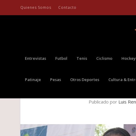
Quienes Somos
Contacto
Entrevistas
Futbol
Tenis
Ciclismo
Hockey
Patinaje
Pesas
Otros Deportes
Cultura & Ent
HAEDO SE ADJUDICÓ LA TE
Publicado por
Luis Re