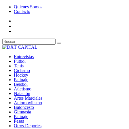
Quienes Somos
Contacto
Entrevistas
Futbol
Tenis
Ciclismo
Hockey
Patinaje
Beisbol
Atletismo
Natación
Artes Marciales
Automovilismo
Baloncesto
Gimnasia
Patinaje
Pesas
Otros Deportes