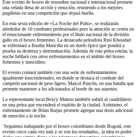
Este evento de boxeo de renombre nacional e internacional promete
una velada llena de acción y emoción, reuniendo a los mejores
pugilistas en una competición que dejará huella.
En esta sexta edición de «La Noche del Puño», se realizarán
alrededor de 10 combates profesionales pero la atención se centra en
el emocionante enfrentamiento por el título nacional de la división
gallo en el boxeo femenino. La destacada peleadora Rini Khoudari
se enfrentará a Basilia Mancilla en un duelo épico que pondrá a
prueba su destreza y determinación. Además de esta pelea estelar, la
noche brillará con otros enfrentamientos en el ámbito del boxeo
femenino y masculino.
El evento contará también con una serie de enfrentamientos
igualmente trascendentales, en donde se destaca el combate del
campeón nacional de peso ligero, Maicol Rincón, en una batalla que
promete mantener a los afi­cionados al borde de sus asientos.
La representante local Bexcy Mateus también subirá al cuadrilátero
en una pelea que encenderá el espíritu de la ciudad. Asimismo, el
enfrentamiento de Brian Barjas promete agregar una dosis adicional
de emoción a la noche.
¨Seguimos trabajando por el boxeo colombiano desde Bogotá, este
evento crece cada vez más y se ven los resultados., la idea es poder