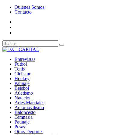
Quienes Somos
Contacto
Entrevistas
Futbol
Tenis
Ciclismo
Hockey
Patinaje
Beisbol
Atletismo
Natación
Artes Marciales
Automovilismo
Baloncesto
Gimnasia
Patinaje
Pesas
Otros Deportes