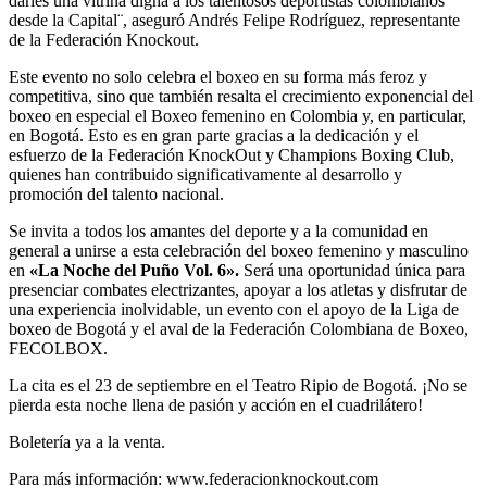
darles una vitrina digna a los talentosos deportistas colombianos
desde la Capital¨, aseguró Andrés Felipe Rodríguez, representante
de la Federación Knockout.
Este evento no solo celebra el boxeo en su forma más feroz y
competitiva, sino que también resalta el crecimiento exponencial del
boxeo en especial el Boxeo femenino en Colombia y, en particular,
en Bogotá. Esto es en gran parte gracias a la dedicación y el
esfuerzo de la Federación KnockOut y Champions Boxing Club,
quienes han contribuido signi­ficativamente al desarrollo y
promoción del talento nacional.
Se invita a todos los amantes del deporte y a la comunidad en
general a unirse a esta celebración del boxeo femenino y masculino
en
«La Noche del Puño Vol. 6».
Será una oportunidad única para
presenciar combates electrizantes, apoyar a los atletas y disfrutar de
una experiencia inolvidable, un evento con el apoyo de la Liga de
boxeo de Bogotá y el aval de la Federación Colombiana de Boxeo,
FECOLBOX.
La cita es el 23 de septiembre en el Teatro Ripio de Bogotá. ¡No se
pierda esta noche llena de pasión y acción en el cuadrilátero!
Boletería ya a la venta.
Para más información: www.federacionknockout.com