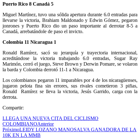
Puerto Rico 8 Canadá 5
Miguel Martínez, tuvo una sólida apertura durante 6.0 entradas para
llevarse la victoria, Brahiam Maldonado y Edwin Gómez, pegaron
jonrones y Puerto Rico dio un paso importante al derrotar 8-5 a
Canadá, arrebatándole de paso el invicto.
Colombia 11 Nicaragua 1
Ronald Ramírez, sacó su jerarquía y trayectoria internacional,
acreditándose la victoria trabajando 6.0 entradas, Sugar Ray
Marimón, cerró el juego, Steve Brown y Derwin Pomare, se volaron
la barda y Colombia derrotó 11-1 a Nicaragua.
Los colombianos pegaron 11 imparables por 4 de los nicaragüenses,
jugaron pelota fina sin errores, sus rivales cometieron 3 pifias,
Ronald Ramírez se lleva la victoria, Jesús Garrido, carga con la
derrota.
Compartir:
LLEGA UNA NUEVA CITA DEL CICLISMO
COLOMBIANO
Anterior
Próximo
LEIDY LOZANO MANOSALVA GANADORA DE LA
10K EN LA MMB