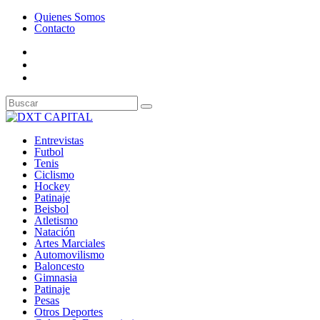
Quienes Somos
Contacto
Entrevistas
Futbol
Tenis
Ciclismo
Hockey
Patinaje
Beisbol
Atletismo
Natación
Artes Marciales
Automovilismo
Baloncesto
Gimnasia
Patinaje
Pesas
Otros Deportes