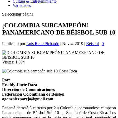
Cultura & Entretenimiento
Variedades
Seleccionar página
¡COLOMBIA SUBCAMPEÓN!
PANAMERICANO DE BÉISBOL SUB 10
Publicado por
Luis Rene Pichardo
|
Nov 4, 2019
|
Beisbol
|
0
Visitas:
1.394
Por:
Freddy Jinete Daza
Dirección de Comunicaciones
Federación Colombiana de Béisbol
agonzalezparejo@gmail.com
Panamá derrotó 3 carreras por 2 a Colombia, coronándose campeón
Panamericano de Béisbol Sub-10 en San José de Costa Rica. Los
niños panameños sacaron la casta en el juego final, vengando el