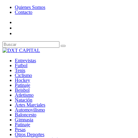
Quienes Somos
Contacto
Entrevistas
Futbol
Tenis
Ciclismo
Hockey
Patinaje
Beisbol
Atletismo
Natación
Artes Marciales
Automovilismo
Baloncesto
Gimnasia
Patinaje
Pesas
Otros Deportes