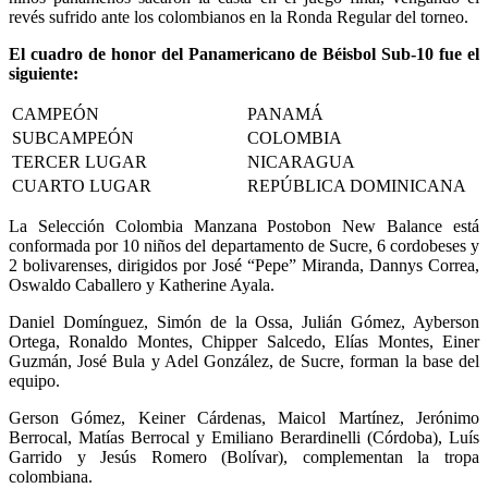
revés sufrido ante los colombianos en la Ronda Regular del torneo.
El cuadro de honor del Panamericano de Béisbol Sub-10 fue el
siguiente:
CAMPEÓN
PANAMÁ
SUBCAMPEÓN
COLOMBIA
TERCER LUGAR
NICARAGUA
CUARTO LUGAR
REPÚBLICA DOMINICANA
La Selección Colombia Manzana Postobon New Balance está
conformada por 10 niños del departamento de Sucre, 6 cordobeses y
2 bolivarenses, dirigidos por José “Pepe” Miranda, Dannys Correa,
Oswaldo Caballero y Katherine Ayala.
Daniel Domínguez, Simón de la Ossa, Julián Gómez, Ayberson
Ortega, Ronaldo Montes, Chipper Salcedo, Elías Montes, Einer
Guzmán, José Bula y Adel González, de Sucre, forman la base del
equipo.
Gerson Gómez, Keiner Cárdenas, Maicol Martínez, Jerónimo
Berrocal, Matías Berrocal y Emiliano Berardinelli (Córdoba), Luís
Garrido y Jesús Romero (Bolívar), complementan la tropa
colombiana.