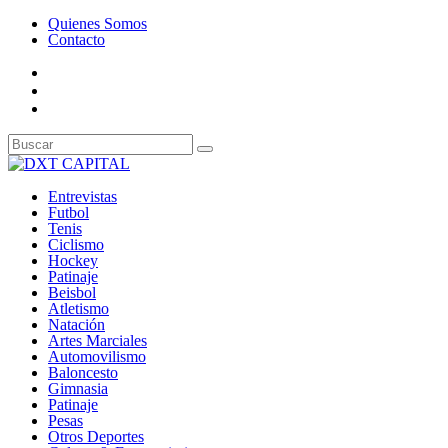
Quienes Somos
Contacto
Entrevistas
Futbol
Tenis
Ciclismo
Hockey
Patinaje
Beisbol
Atletismo
Natación
Artes Marciales
Automovilismo
Baloncesto
Gimnasia
Patinaje
Pesas
Otros Deportes