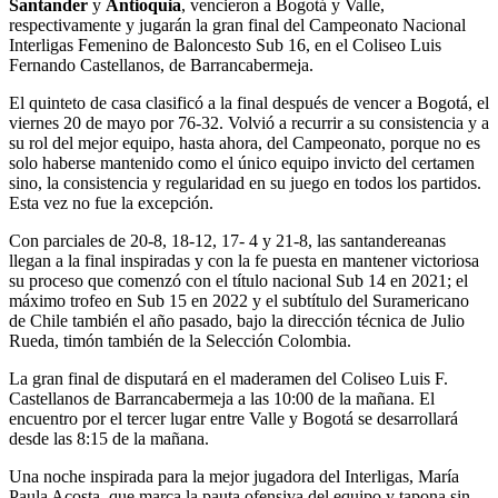
Santander
y
Antioquia
, vencieron a Bogotá y Valle,
respectivamente y jugarán la gran final del Campeonato Nacional
Interligas Femenino de Baloncesto Sub 16, en el Coliseo Luis
Fernando Castellanos, de Barrancabermeja.
El quinteto de casa clasificó a la final después de vencer a Bogotá, el
viernes 20 de mayo por 76-32. Volvió a recurrir a su consistencia y a
su rol del mejor equipo, hasta ahora, del Campeonato, porque no es
solo haberse mantenido como el único equipo invicto del certamen
sino, la consistencia y regularidad en su juego en todos los partidos.
Esta vez no fue la excepción.
Con parciales de 20-8, 18-12, 17- 4 y 21-8, las santandereanas
llegan a la final inspiradas y con la fe puesta en mantener victoriosa
su proceso que comenzó con el título nacional Sub 14 en 2021; el
máximo trofeo en Sub 15 en 2022 y el subtítulo del Suramericano
de Chile también el año pasado, bajo la dirección técnica de Julio
Rueda, timón también de la Selección Colombia.
La gran final de disputará en el maderamen del Coliseo Luis F.
Castellanos de Barrancabermeja a las 10:00 de la mañana. El
encuentro por el tercer lugar entre Valle y Bogotá se desarrollará
desde las 8:15 de la mañana.
Una noche inspirada para la mejor jugadora del Interligas, María
Paula Acosta, que marca la pauta ofensiva del equipo y tapona sin