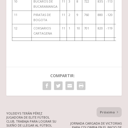
10
BÚCAROS DE
11
3
8
722
835
-113
14
BUCARAMANGA
11
PIRATAS DE
11
2
9
760
880
-120
13
BOGOTA
12
CORSARIOS
11
1
10
701
820
-119
12
CARTAGENA
COMPARTIR:
Próximo
YOLEIDYS TERÁN PÉREZ
JUGADORA DE ELITE FÚTBOL
CLUB, TRABAJA PARA LOGRAR SU
JORNADA CARGADA DE VICTORIAS
SUEÑO DE LLEGAR AL FÚTBOL
PARA COLOMBIA EN EL INICIO DE