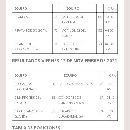
EQUIPO
EQUIPO
HORA
TEAM CALI
68
CAFETEROS DE
85
10:10
ARMENIA
AM
PIRATAS DE BOGOTÁ
73
MOTILONES DEL
95
04:00
NORTE
PM
TITANES DE
70
TIGRILLOS DE
73
06:30
BARRANQUILLA
ANTIOQUIA
PM
RESULTADOS VIERNES 12 DE NOVIEMBRE DE 2021
EQUIPO
EQUIPO
HORA
CORSARIOS
58
SABIOS DE MANIZALES
74
10:10
CARTAGENA
AM
CIMARRONES DEL
58
CÓNDORES DE
67
01:10
CHOCÓ
CUNDINAMARCA
PM
CARIBBEAN STORM
72
BÚCAROS DE
74
08:00
ISLANDS
BUCARAMANGA
PM
TABLA DE POSICIONES