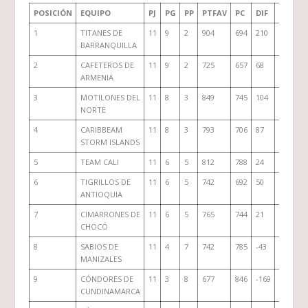
POSICIÓN
EQUIPO
PJ
PG
PP
PTFAV
PC
DIF
PUNTO
1
TITANES DE
11
9
2
904
694
210
20
BARRANQUILLA
2
CAFETEROS DE
11
9
2
725
657
68
20
ARMENIA
3
MOTILONES DEL
11
8
3
849
745
104
19
NORTE
4
CARIBBEAM
11
8
3
793
706
87
19
STORM ISLANDS
5
TEAM CALI
11
6
5
812
788
24
17
6
TIGRILLOS DE
11
6
5
742
692
50
16
ANTIOQUIA
7
CIMARRONES DE
11
6
5
765
744
21
16
CHOCÓ
8
SABIOS DE
11
4
7
742
785
-43
15
MANIZALES
9
CÓNDORES DE
11
3
8
677
846
-169
14
CUNDINAMARCA