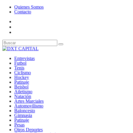
Quienes Somos
Contacto
Entrevistas
Futbol
Tenis
Ciclismo
Hockey
Patinaje
Beisbol
Atletismo
Natación
Artes Marciales
Automovilismo
Baloncesto
Gimnasia
Patinaje
Pesas
Otros Deportes