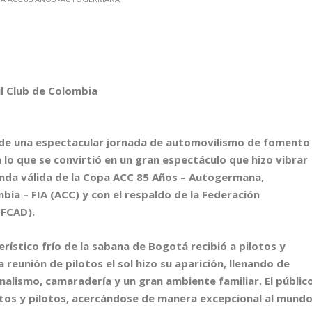
l Club de Colombia
 de una espectacular jornada de automovilismo de fomento
 lo que se convirtió en un gran espectáculo que hizo vibrar
gunda válida de la Copa ACC 85 Años – Autogermana,
ia – FIA (ACC) y con el respaldo de la Federación
(FCAD).
erístico frío de la sabana de Bogotá recibió a pilotos y
a reunión de pilotos el sol hizo su aparición, llenando de
alismo, camaradería y un gran ambiente familiar. El públic
autos y pilotos, acercándose de manera excepcional al mund