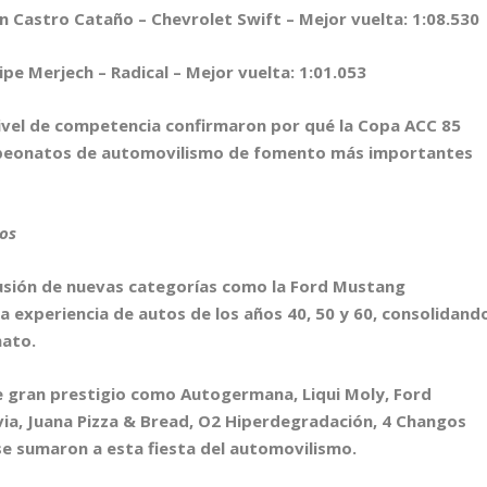
Castro Cataño – Chevrolet Swift – Mejor vuelta: 1:08.530
e Merjech – Radical – Mejor vuelta: 1:01.053
 nivel de competencia confirmaron por qué la Copa ACC 85
peonatos de automovilismo de fomento más importantes
dos
lusión de nuevas categorías como la Ford Mustang
la experiencia de autos de los años 40, 50 y 60, consolidand
nato.
e gran prestigio como Autogermana, Liqui Moly, Ford
Envia, Juana Pizza & Bread, O2 Hiperdegradación, 4 Changos
 se sumaron a esta fiesta del automovilismo.