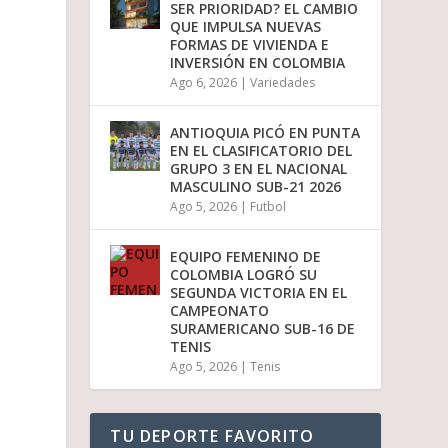
SER PRIORIDAD? EL CAMBIO
i
QUE IMPULSA NUEVAS
r
FORMAS DE VIVIENDA E
e
INVERSIÓN EN COLOMBIA
l
Ago 6, 2026
|
Variedades
v
o
l
ANTIOQUIA PICÓ EN PUNTA
u
EN EL CLASIFICATORIO DEL
m
GRUPO 3 EN EL NACIONAL
e
MASCULINO SUB-21 2026
n
Ago 5, 2026
|
Futbol
.
EQUIPO FEMENINO DE
COLOMBIA LOGRÓ SU
SEGUNDA VICTORIA EN EL
CAMPEONATO
SURAMERICANO SUB-16 DE
TENIS
Ago 5, 2026
|
Tenis
TU DEPORTE FAVORITO