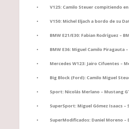
• V125: Camilo Steuer compitiendo en u
• V150: Michel Eljach a bordo de su Da
• BMW E21/E30: Fabian Rodríguez – BMW 
• BMW E36: Miguel Camilo Piragauta – B
• Mercedes W123: Jairo Cifuentes – Merc
• Big Block (Ford): Camilo Miguel Steuer
• Sport: Nicolás Merlano – Mustang GT –
• SuperSport: Miguel Gómez Isaacs – Sea
• SuperModificados: Daniel Moreno – Da