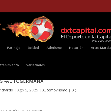
Patinaje
Beisbol
Atletismo
Natación
Artes Marcia
retenimiento
Variedades
RILLARON EN LA II VÁLIDA DE LA COPA ACC 85
S -AUTOGERMANA
Pichardo
|
Ago 5, 2025
|
Automovilismo
|
0