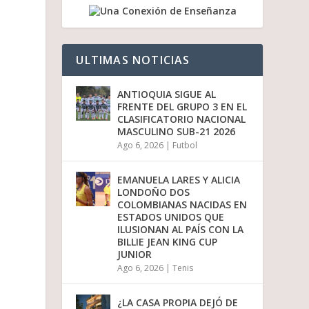
a
b
a
j
o
ULTIMAS NOTICIAS
p
a
ANTIOQUIA SIGUE AL
r
FRENTE DEL GRUPO 3 EN EL
a
CLASIFICATORIO NACIONAL
a
MASCULINO SUB-21 2026
u
m
Ago 6, 2026
|
Futbol
e
n
EMANUELA LARES Y ALICIA
t
LONDOÑO DOS
a
COLOMBIANAS NACIDAS EN
r
ESTADOS UNIDOS QUE
o
ILUSIONAN AL PAÍS CON LA
d
BILLIE JEAN KING CUP
i
JUNIOR
s
m
Ago 6, 2026
|
Tenis
i
n
¿LA CASA PROPIA DEJÓ DE
u