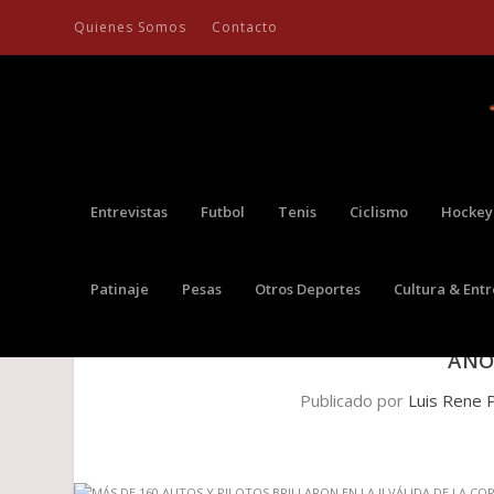
Quienes Somos
Contacto
Entrevistas
Futbol
Tenis
Ciclismo
Hockey
Patinaje
Pesas
Otros Deportes
Cultura & Ent
MÁS DE 160 AUTOS Y PILOTOS B
AÑO
Publicado por
Luis Rene 