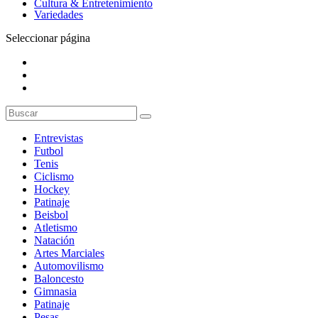
Cultura & Entretenimiento
Variedades
Seleccionar página
Entrevistas
Futbol
Tenis
Ciclismo
Hockey
Patinaje
Beisbol
Atletismo
Natación
Artes Marciales
Automovilismo
Baloncesto
Gimnasia
Patinaje
Pesas