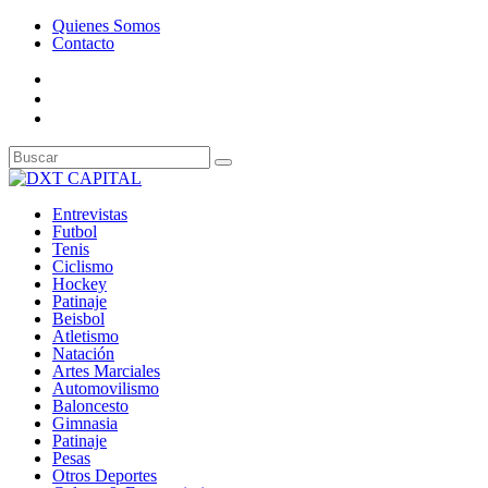
Quienes Somos
Contacto
Entrevistas
Futbol
Tenis
Ciclismo
Hockey
Patinaje
Beisbol
Atletismo
Natación
Artes Marciales
Automovilismo
Baloncesto
Gimnasia
Patinaje
Pesas
Otros Deportes