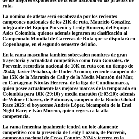
de los mejores exponentes de la élite nacional en las pruebas de
ruta.
La nómina de atletas será encabezada por los recientes
campeones nacionales de los 21K de ruta, Mauricio González,
integrante del Equipo Porvenir y Leidy Romero, del Equipo
Asics Colombia, quienes además lograron su clasificación al
Campeonato Mundial de Carreras de Ruta que se disputará en
Copenhague, en el segundo semestre del año.
En la rama masculina también sobresalen nombres de gran
trayectoria y actualidad competitiva como Iván González, de
Porvenir, recordista nacional de 10K en ruta con un tiempo de
28:44; Javier Peñaloza, de Under Armour, reciente campeón de
los 15K de la Maratón de Cali y de la Media Maratón del Mar,
en Cartagena; Nicolás Herrera, de la liga de Cundinamarca,
quien posee actualmente las mejores marcas de la temporada en
Colombia para 10K (29:10) y media maratón (1:03:20); además
de Wilmer Chávez, de Putumayo, campeón de la Bimbo Global
Race 2025; el boyacense Andrés López, bicampeón de la Enel
Night Race; e Iván Moreno, quien regresa a la alta
competencia.
La rama femenina igualmente tendrá un lote altamente
competitivo con la presencia de Leidy Lozano, de Porvenir,
campeona nacional de Cross Country 2024 y tercera en la