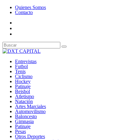
Quienes Somos
Contacto
Entrevistas
Futbol
Tenis
Ciclismo
Hockey
Patinaje
Beisbol
Atletismo
Natación
Artes Marciales
Automovilismo
Baloncesto
Gimnasia
Patinaje
Pesas
Otros Deportes