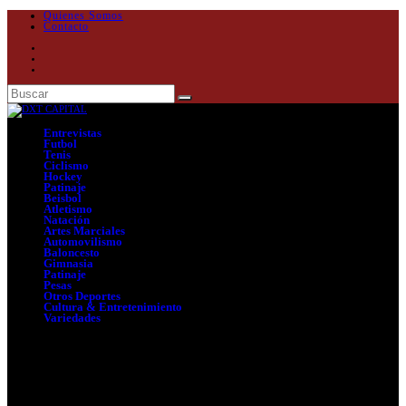
Quienes Somos
Contacto
Entrevistas
Futbol
Tenis
Ciclismo
Hockey
Patinaje
Beisbol
Atletismo
Natación
Artes Marciales
Automovilismo
Baloncesto
Gimnasia
Patinaje
Pesas
Otros Deportes
Cultura & Entretenimiento
Variedades
Seleccionar página