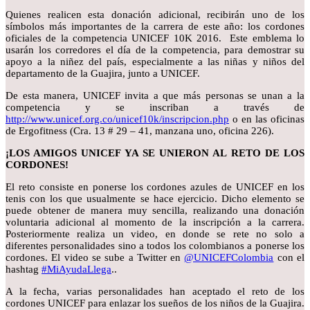
Quienes realicen esta donación adicional, recibirán uno de los
símbolos más importantes de la carrera de este año: los cordones
oficiales de la competencia UNICEF 10K 2016. Este emblema lo
usarán los corredores el día de la competencia, para demostrar su
apoyo a la niñez del país, especialmente a las niñas y niños del
departamento de la Guajira, junto a UNICEF.
De esta manera, UNICEF invita a que más personas se unan a la
competencia y se inscriban a través de
http://www.unicef.org.co/unicef10k/inscripcion.php
o en las oficinas
de Ergofitness (Cra. 13 # 29 – 41, manzana uno, oficina 226).
¡LOS AMIGOS UNICEF YA SE UNIERON AL RETO DE LOS
CORDONES!
El reto consiste en ponerse los cordones azules de UNICEF en los
tenis con los que usualmente se hace ejercicio. Dicho elemento se
puede obtener de manera muy sencilla, realizando una donación
voluntaria adicional al momento de la inscripción a la carrera.
Posteriormente realiza un video, en donde se rete no solo a
diferentes personalidades sino a todos los colombianos a ponerse los
cordones. El video se sube a Twitter en
@UNICEFColombia
con el
hashtag
#MiAyudaLlega
..
A la fecha, varias personalidades han aceptado el reto de los
cordones UNICEF para enlazar los sueños de los niños de la Guajira.