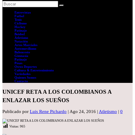
Entrevistas
Futbol
Tenis
Ciclismo
Hockey
Patinaje
Beisbol
Atletismo
Natación
Artes Marciales
Automovilismo
Baloncesto
Gimnasia
Patinaje
Pesas
Otros Deportes
Cultura & Entretenimiento
Variedades
Quienes Somos
Contacto
UNICEF RETA A LOS COLOMBIANOS A
ENLAZAR LOS SUEÑOS
Publicado por
Luis Rene Pichardo
|
Ago 24, 2016
|
Atletismo
|
0
Visitas:
965