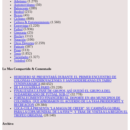
Atletismo
(1.270)
Automovilismo
(50)
Baloncesto
(289)
Beisbol
(215)
Boxeo
(45)
Ciclismo
(808)
Cultura & Entretenimiento
(1.560)
Entrevistas
(1.220)
Futbol
(5.936)
Gimnasia
(25)
Hockey
(112)
Natación
(106)
Otros Deportes
(2.259)
Patinaje
(587)
Pesas
(113)
Tenis
(1.852)
Variedades
(1.327)
Voleibol
(55)
Lo Mas Compartido & Comentado
HEREDERO SE PRESENTARÁ DURANTE EL PRIMER ENCUENTRO DE
COLONIAS CUNDIBOYACENSES Y SANTANDEREANAS EN TABIO
CUNDINAMARCA
(60.652)
DE LA GUAJIRA A PARIS
(35.228)
FINALIZADA LA FASE DE GRUPOS, ASÍ QUEDÓ EL GRUPO A DEL
SUDAMERICANO DE FUTSAL SUB-17
(32.778)
FORTALECIMIENTO FINANCIERO AL DEPORTE EN 484 MUNICIPIOS DE
COLOMBIA, QUE APROBARON EL ACUERDO DE LA TASA PRODEPORTE Y
RECREACION
(29.384)
COCA-COLA PRESENTA “LA MAGIA DE CREER”, SU CAMPAÑA GLOBAL
PARA LA COPA MUNDIAL DE LA FIFA™, Y TRAE DE VISITA A LA REGIÓN EL
TROFEO ORIGINAL
(28.140)
Archivo