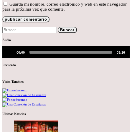
Guarda mi nombre, correo electrónico y web en este navegador
para la próxima vez que comente.
Buscar:
Audio
Reproductor
de
00:00
03:16
audio
Recuerda
Visita Tambien
Ultimas Noticias