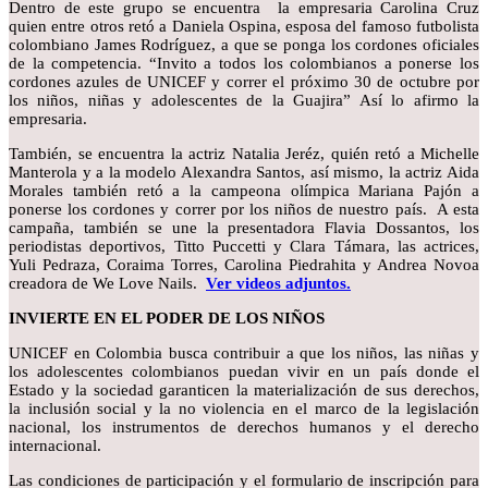
Dentro de este grupo se encuentra la empresaria Carolina Cruz
quien entre otros retó a Daniela Ospina, esposa del famoso futbolista
colombiano James Rodríguez, a que se ponga los cordones oficiales
de la competencia. “Invito a todos los colombianos a ponerse los
cordones azules de UNICEF y correr el próximo 30 de octubre por
los niños, niñas y adolescentes de la Guajira” Así lo afirmo la
empresaria.
También, se encuentra la actriz Natalia Jeréz, quién retó a Michelle
Manterola y a la modelo Alexandra Santos, así mismo, la actriz Aida
Morales también retó a la campeona olímpica Mariana Pajón a
ponerse los cordones y correr por los niños de nuestro país. A esta
campaña, también se une la presentadora Flavia Dossantos, los
periodistas deportivos, Titto Puccetti y Clara Támara, las actrices,
Yuli Pedraza, Coraima Torres, Carolina Piedrahita y Andrea Novoa
creadora de We Love Nails.
Ver videos adjuntos.
INVIERTE EN EL PODER DE LOS NIÑOS
UNICEF en Colombia busca contribuir a que los niños, las niñas y
los adolescentes colombianos puedan vivir en un país donde el
Estado y la sociedad garanticen la materialización de sus derechos,
la inclusión social y la no violencia en el marco de la legislación
nacional, los instrumentos de derechos humanos y el derecho
internacional.
Las condiciones de participación y el formulario de inscripción para