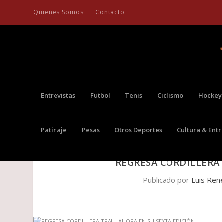
Quienes Somos
Contacto
Entrevistas
Futbol
Tenis
Ciclismo
Hockey
Patinaje
Pesas
Otros Deportes
Cultura & Ent
REGRESA CORDILLERA 
Publicado por
Luis Ren