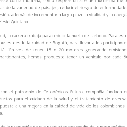
tarse con la montaña, como respirar un aire de muchísima mejo
utar de la variedad de paisajes, reducir el riesgo de enfermedade
esión, además de incrementar a largo plazo la vitalidad y la energí
 Yesid Quintana.
d, la carrera trabaja para reducir la huella de carbono. Para esto
 buses desde la cuidad de Bogotá, para llevar a los participante
ogotá. “En vez de tener 15 o 20 motores generando emisione
participantes, hemos propuesto tener un vehículo por cada 5
 con el patrocinio de Ortopédicos Futuro, compañía fundada e
uctos para el cuidado de la salud y el tratamiento de diversa
puesta a una mejora en la calidad de vida de los colombianos 
a.
zado la promoción de sus productos por medio del cuerpo médico.