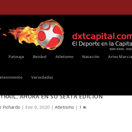
Patinaje
Beisbol
Atletismo
Natación
Artes Marcia
retenimiento
Variedades
TRAIL, AHORA EN SU SEXTA EDICIÓN
e Pichardo
|
Ene 9, 2020
|
Atletismo
|
1