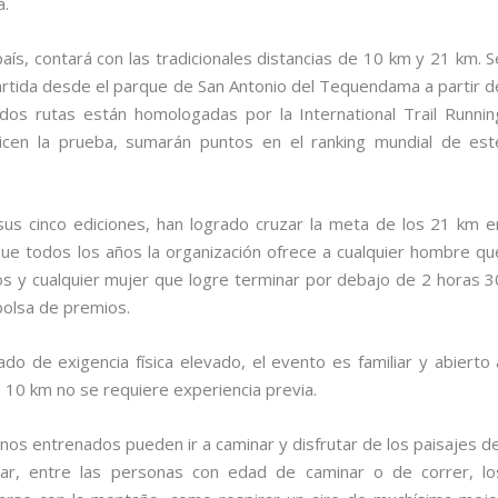
á.
aís, contará con las tradicionales distancias de 10 km y 21 km. S
artida desde el parque de San Antonio del Tequendama a partir d
s dos rutas están homologadas por la International Trail Runnin
nalicen la prueba, sumarán puntos en el ranking mundial de est
sus cinco ediciones, han logrado cruzar la meta de los 21 km e
ue todos los años la organización ofrece a cualquier hombre qu
os y cualquier mujer que logre terminar por debajo de 2 horas 3
 bolsa de premios.
ado de exigencia física elevado, el evento es familiar y abierto 
de 10 km no se requiere experiencia previa.
enos entrenados pueden ir a caminar y disfrutar de los paisajes de
ar, entre las personas con edad de caminar o de correr, lo