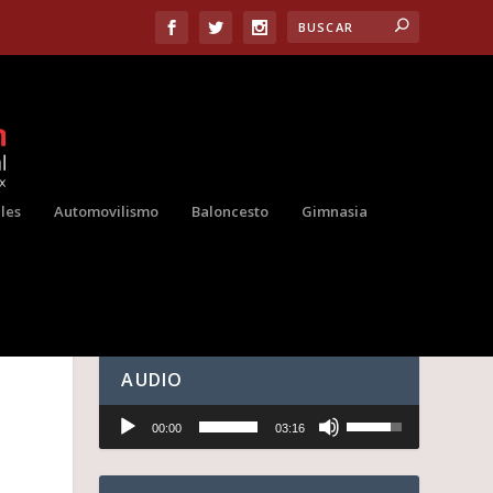
les
Automovilismo
Baloncesto
Gimnasia
AUDIO
Reproductor
U
00:00
03:16
de
t
audio
i
l