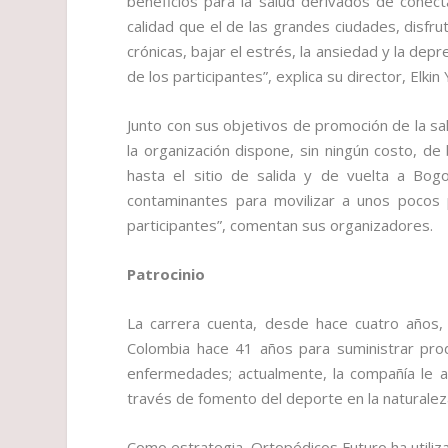
beneficios para la salud derivados de conec
calidad que el de las grandes ciudades, disfr
crónicas, bajar el estrés, la ansiedad y la depr
de los participantes”, explica su director, Elkin
Junto con sus objetivos de promoción de la salu
la organización dispone, sin ningún costo, de
hasta el sitio de salida y de vuelta a B
contaminantes para movilizar a unos pocos 
participantes”, comentan sus organizadores.
Patrocinio
La carrera cuenta, desde hace cuatro años,
Colombia hace 41 años para suministrar prod
enfermedades; actualmente, la compañía le a
través de fomento del deporte en la naturalez
Como estrategia, Ortopédicos Futuro ha utili