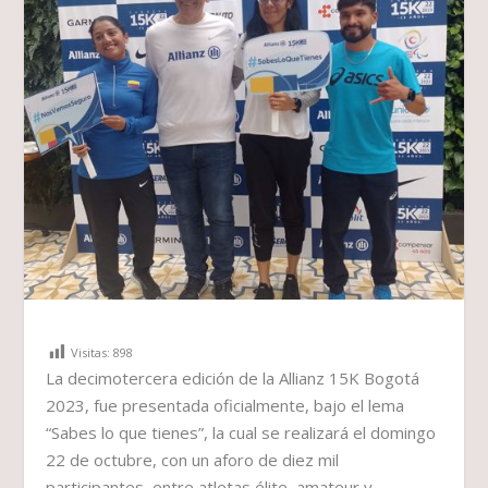
Visitas:
898
La decimotercera edición de la Allianz 15K Bogotá
2023, fue presentada oficialmente, bajo el lema
“Sabes lo que tienes”, la cual se realizará el domingo
22 de octubre, con un aforo de diez mil
participantes, entre atletas élite, amateur y