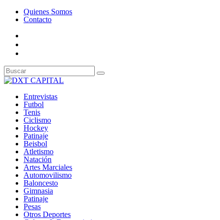
Quienes Somos
Contacto
Entrevistas
Futbol
Tenis
Ciclismo
Hockey
Patinaje
Beisbol
Atletismo
Natación
Artes Marciales
Automovilismo
Baloncesto
Gimnasia
Patinaje
Pesas
Otros Deportes