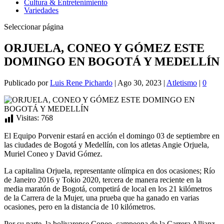
Cultura & Entretenimiento
Variedades
Seleccionar página
ORJUELA, CONEO Y GÓMEZ ESTE
DOMINGO EN BOGOTÁ Y MEDELLÍN
Publicado por
Luis Rene Pichardo
|
Ago 30, 2023
|
Atletismo
|
0
Visitas:
768
El Equipo Porvenir estará en acción el domingo 03 de septiembre en
las ciudades de Bogotá y Medellín, con los atletas Angie Orjuela,
Muriel Coneo y David Gómez.
La capitalina Orjuela, representante olímpica en dos ocasiones; Río
de Janeiro 2016 y Tokio 2020, tercera de manera reciente en la
media maratón de Bogotá, competirá de local en los 21 kilómetros
de la Carrera de la Mujer, una prueba que ha ganado en varias
ocasiones, pero en la distancia de 10 kilómetros.
Por su parte, la bolivarense Coneo, campeona de la Carrera Allianz