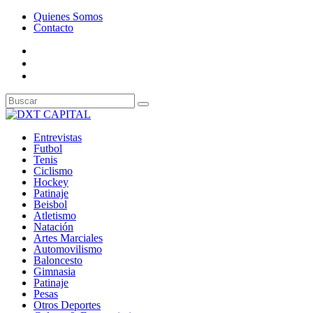
Quienes Somos
Contacto
Entrevistas
Futbol
Tenis
Ciclismo
Hockey
Patinaje
Beisbol
Atletismo
Natación
Artes Marciales
Automovilismo
Baloncesto
Gimnasia
Patinaje
Pesas
Otros Deportes