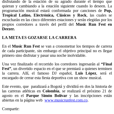
disfrutando de la estación de su agrado durante el tiempo que
quieran y cambiando a la estación siguiente cuando lo deseen. La
programación musical estará conformada por canciones de
Pop,
Tropical Latino, Electrónica, Clásicos y Rock
, las cuales se
escucharán en las cinco diferentes estaciones y serán elegidas por los
propios corredores a través del perfil del
Music Run Fest en
Deezer.
LA META ES GOZARSE LA CARRERA
En el
Music Run Fest
se van a cronometrar los tiempos de carrera
de cada participante, sin embargo el objetivo principal no es llegar
primero sino disfrutar y pasar una noche inolvidable.
Una vez finalizado el recorrido los corredores ingresarán al
“Final
Fest”
, un divertido espacio en el que se premiará a quienes terminen
la carrera. Allí, el famoso DJ español,
Luis López
, será el
encargado de cerrar esta fiesta deportiva con un show musical.
Este evento, que paralizará a Bogotá y dividirá en dos la historia de
las carreras atléticas en
Colombia
, se realizará el próximo 21 de
agosto en el
Parque Simón Bolívar
y las inscripciones están
abiertas en la página web
www.musicrunfest.com.co
.
Compartir: