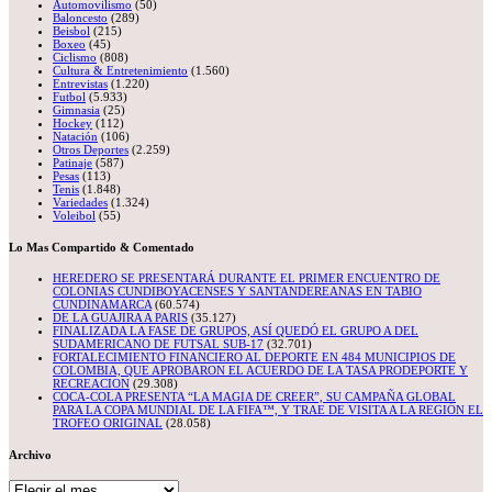
Automovilismo
(50)
Baloncesto
(289)
Beisbol
(215)
Boxeo
(45)
Ciclismo
(808)
Cultura & Entretenimiento
(1.560)
Entrevistas
(1.220)
Futbol
(5.933)
Gimnasia
(25)
Hockey
(112)
Natación
(106)
Otros Deportes
(2.259)
Patinaje
(587)
Pesas
(113)
Tenis
(1.848)
Variedades
(1.324)
Voleibol
(55)
Lo Mas Compartido & Comentado
HEREDERO SE PRESENTARÁ DURANTE EL PRIMER ENCUENTRO DE
COLONIAS CUNDIBOYACENSES Y SANTANDEREANAS EN TABIO
CUNDINAMARCA
(60.574)
DE LA GUAJIRA A PARIS
(35.127)
FINALIZADA LA FASE DE GRUPOS, ASÍ QUEDÓ EL GRUPO A DEL
SUDAMERICANO DE FUTSAL SUB-17
(32.701)
FORTALECIMIENTO FINANCIERO AL DEPORTE EN 484 MUNICIPIOS DE
COLOMBIA, QUE APROBARON EL ACUERDO DE LA TASA PRODEPORTE Y
RECREACION
(29.308)
COCA-COLA PRESENTA “LA MAGIA DE CREER”, SU CAMPAÑA GLOBAL
PARA LA COPA MUNDIAL DE LA FIFA™, Y TRAE DE VISITA A LA REGIÓN EL
TROFEO ORIGINAL
(28.058)
Archivo
Archivo