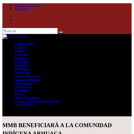
Quienes Somos
Contacto
Entrevistas
Futbol
Tenis
Ciclismo
Hockey
Patinaje
Beisbol
Atletismo
Natación
Artes Marciales
Automovilismo
Baloncesto
Gimnasia
Patinaje
Pesas
Otros Deportes
Cultura & Entretenimiento
Variedades
Seleccionar página
MMB BENEFICIARÁ A LA COMUNIDAD
INDÍGENA ARHUACA