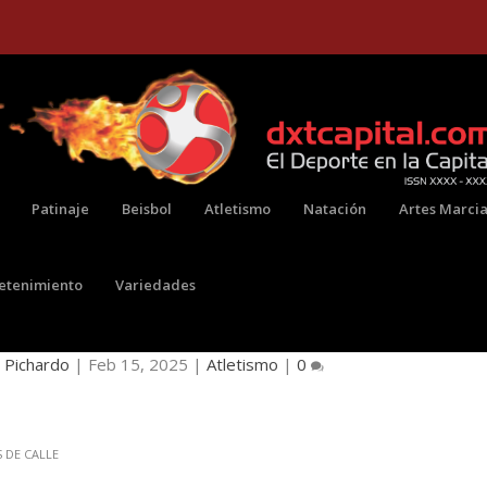
Patinaje
Beisbol
Atletismo
Natación
Artes Marcia
retenimiento
Variedades
TÓRICA PREMIACIÓN PARA CARRERAS DE CALL
 Pichardo
|
Feb 15, 2025
|
Atletismo
|
0