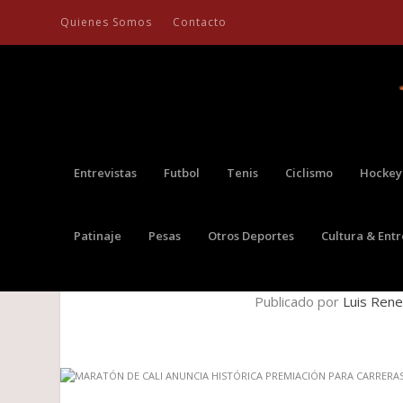
Quienes Somos
Contacto
Entrevistas
Futbol
Tenis
Ciclismo
Hockey
Patinaje
Pesas
Otros Deportes
Cultura & Ent
MARATÓN DE CALI ANUNCIA HIS
Publicado por
Luis Rene