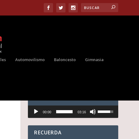
les
Automovilismo
Baloncesto
Gimnasia
E
AUDIO
Reproductor
U
00:00
03:16
de
t
audio
i
l
i
RECUERDA
z