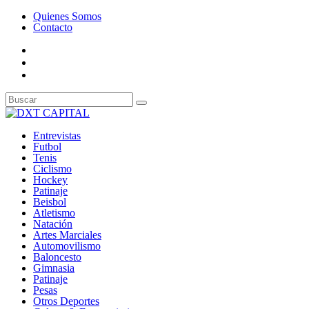
Quienes Somos
Contacto
Entrevistas
Futbol
Tenis
Ciclismo
Hockey
Patinaje
Beisbol
Atletismo
Natación
Artes Marciales
Automovilismo
Baloncesto
Gimnasia
Patinaje
Pesas
Otros Deportes