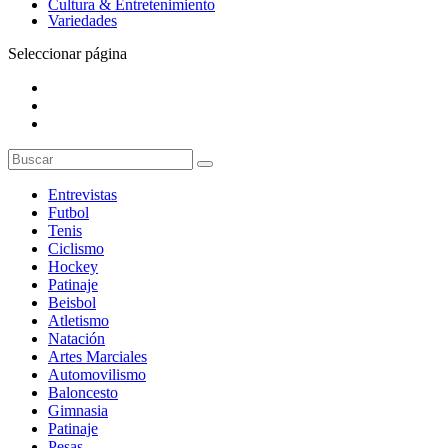
Cultura & Entretenimiento
Variedades
Seleccionar página
Entrevistas
Futbol
Tenis
Ciclismo
Hockey
Patinaje
Beisbol
Atletismo
Natación
Artes Marciales
Automovilismo
Baloncesto
Gimnasia
Patinaje
Pesas