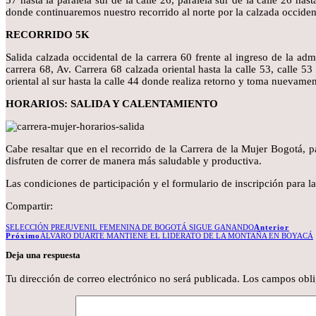
57 hasta la paralela sur de la calle 26, paralela sur de la calle 26 hast
donde continuaremos nuestro recorrido al norte por la calzada occidenta
RECORRIDO 5K
Salida calzada occidental de la carrera 60 frente al ingreso de la adm
carrera 68, Av. Carrera 68 calzada oriental hasta la calle 53, calle 53
oriental al sur hasta la calle 44 donde realiza retorno y toma nuevament
HORARIOS: SALIDA Y CALENTAMIENTO
Cabe resaltar que en el recorrido de la Carrera de la Mujer Bogotá,
disfruten de correr de manera más saludable y productiva.
Las condiciones de participación y el formulario de inscripción para 
Compartir:
SELECCIÓN PREJUVENIL FEMENINA DE BOGOTÁ SIGUE GANANDO
Anterior
Próximo
ÁLVARO DUARTE MANTIENE EL LIDERATO DE LA MONTAÑA EN BOYACÁ
Deja una respuesta
Tu dirección de correo electrónico no será publicada.
Los campos obli