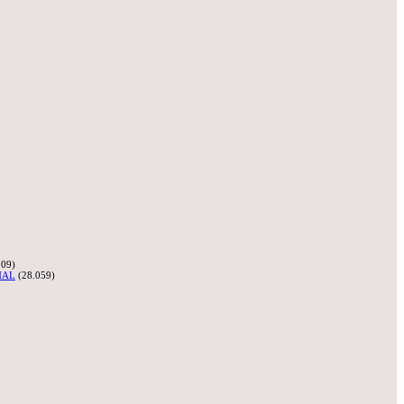
309)
NAL
(28.059)