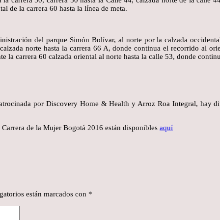
a la carrera 50, carrera 50 hasta la Calle 44, calzada norte de la calle 4
l de la carrera 60 hasta la línea de meta.
inistración del parque Simón Bolívar, al norte por la calzada occidental 
 calzada norte hasta la carrera 66 A, donde continua el recorrido al ori
e la carrera 60 calzada oriental al norte hasta la calle 53, donde continu
 patrocinada por Discovery Home & Health y Arroz Roa Integral, hay div
la Carrera de la Mujer Bogotá 2016 están disponibles
aquí
gatorios están marcados con
*