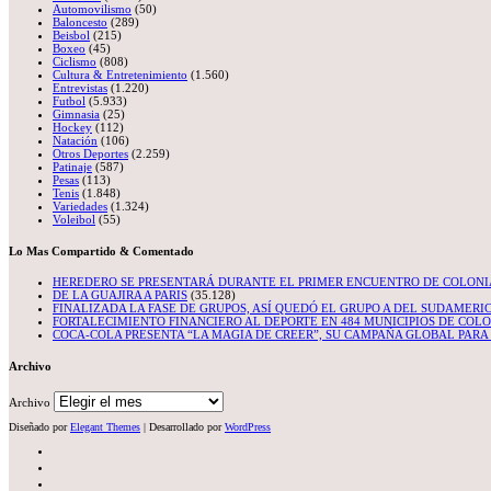
Automovilismo
(50)
Baloncesto
(289)
Beisbol
(215)
Boxeo
(45)
Ciclismo
(808)
Cultura & Entretenimiento
(1.560)
Entrevistas
(1.220)
Futbol
(5.933)
Gimnasia
(25)
Hockey
(112)
Natación
(106)
Otros Deportes
(2.259)
Patinaje
(587)
Pesas
(113)
Tenis
(1.848)
Variedades
(1.324)
Voleibol
(55)
Lo Mas Compartido & Comentado
HEREDERO SE PRESENTARÁ DURANTE EL PRIMER ENCUENTRO DE COLON
DE LA GUAJIRA A PARIS
(35.128)
FINALIZADA LA FASE DE GRUPOS, ASÍ QUEDÓ EL GRUPO A DEL SUDAMERI
FORTALECIMIENTO FINANCIERO AL DEPORTE EN 484 MUNICIPIOS DE COL
COCA-COLA PRESENTA “LA MAGIA DE CREER”, SU CAMPAÑA GLOBAL PARA L
Archivo
Archivo
Diseñado por
Elegant Themes
| Desarrollado por
WordPress