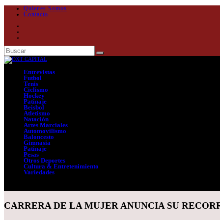
Quienes Somos
Contacto
Entrevistas
Futbol
Tenis
Ciclismo
Hockey
Patinaje
Beisbol
Atletismo
Natación
Artes Marciales
Automovilismo
Baloncesto
Gimnasia
Patinaje
Pesas
Otros Deportes
Cultura & Entretenimiento
Variedades
Seleccionar página
CARRERA DE LA MUJER ANUNCIA SU RECORR