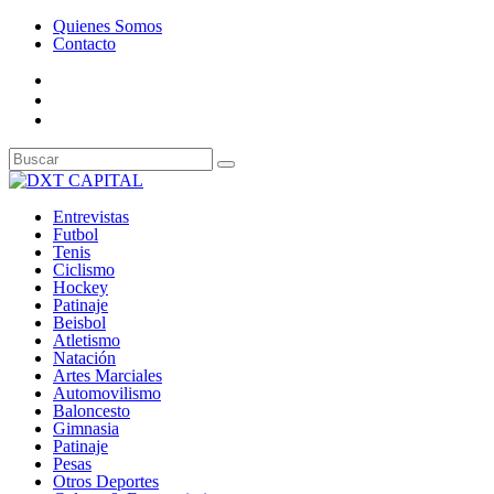
Quienes Somos
Contacto
Entrevistas
Futbol
Tenis
Ciclismo
Hockey
Patinaje
Beisbol
Atletismo
Natación
Artes Marciales
Automovilismo
Baloncesto
Gimnasia
Patinaje
Pesas
Otros Deportes