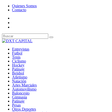
Quienes Somos
Contacto
Entrevistas
Futbol
Tenis
Ciclismo
Hockey
Patinaje
Beisbol
Atletismo
Natación
Artes Marciales
Automovilismo
Baloncesto
Gimnasia
Patinaje
Pesas
Otros Deportes