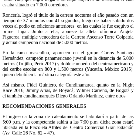
estaba situado en 7.000 corredores.
Roncería, logró el título de la carrera nocturna el año pasado con un
tiempo de 37 minutos con 41 segundos, luego de haber subido dos
veces al podio en ediciones anteriores, en las cuales le fue esquivo el
primer lugar. Junto a ella, aparece la atleta olímpica Ángela
Figueroa, múltiple vencedora de la Carrera Ascenso Torre Colpatria
y actual campeona nacional de 5.000 metros.
En la rama masculina, aparecen en el grupo Carlos Santiago
Hernández, campeón panamericano juvenil en la distancia de 5.000
metros (Trujillo, Perú 2017) y doble campeón del centroamericano y
del caribe escolar en 800 y 1.500 metros (Yucatán, México 2015),
quien debutó en la máxima categoría este año.
Así mismo, Fidel Quintero, de Cundinamarca, quinto en la Night
Race 2016, Jimmy Arias, de Boyacá; Wilmer Carreño, de Bogotá y
el también cundinamarqués Diego Orlando Martinez, entre otros.
RECOMENDACIONES GENERALES
El ingreso a la zona de calentamiento se habilitará a partir de las
5:00 p.m. y la competencia saldrá a las 7:00 p.m, dicha zona estará
ubicada en la Plazoleta Alfiles del Centro Comercial Gran Estación
(Av. Calle 26 No. 62 – 47).