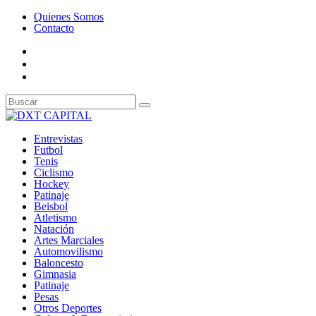
Quienes Somos
Contacto
Entrevistas
Futbol
Tenis
Ciclismo
Hockey
Patinaje
Beisbol
Atletismo
Natación
Artes Marciales
Automovilismo
Baloncesto
Gimnasia
Patinaje
Pesas
Otros Deportes