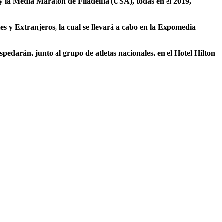
la Media Maratón de Filadelfia (USA), todas en el 2019,
les y Extranjeros, la cual se llevará a cabo en la Expomedia
ospedarán, junto al grupo de atletas nacionales, en el Hotel Hilton