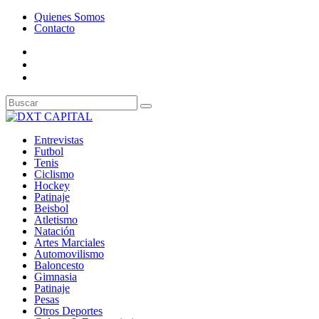
Quienes Somos
Contacto
Entrevistas
Futbol
Tenis
Ciclismo
Hockey
Patinaje
Beisbol
Atletismo
Natación
Artes Marciales
Automovilismo
Baloncesto
Gimnasia
Patinaje
Pesas
Otros Deportes