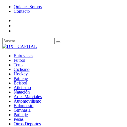
Quienes Somos
Contacto
Entrevistas
Futbol
Tenis
Ciclismo
Hockey
Patinaje
Beisbol
Atletismo
Natación
Artes Marciales
Automovilismo
Baloncesto
Gimnasia
Patinaje
Pesas
Otros Deportes