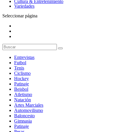
Cultura & Entretenimiento
Variedades
Seleccionar página
Entrevistas
Futbol
Tenis
Ciclismo
Hockey
Patinaje
Beisbol
Atletismo
Natación
Artes Marciales
Automovilismo
Baloncesto
Gimnasia
Patinaje
Pesas