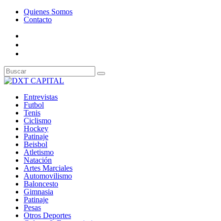
Quienes Somos
Contacto
Entrevistas
Futbol
Tenis
Ciclismo
Hockey
Patinaje
Beisbol
Atletismo
Natación
Artes Marciales
Automovilismo
Baloncesto
Gimnasia
Patinaje
Pesas
Otros Deportes