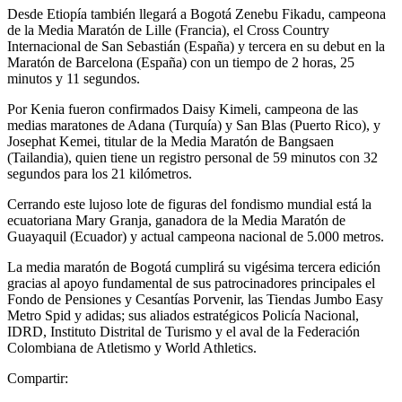
Desde Etiopía también llegará a Bogotá Zenebu Fikadu, campeona
de la Media Maratón de Lille (Francia), el Cross Country
Internacional de San Sebastián (España) y tercera en su debut en la
Maratón de Barcelona (España) con un tiempo de 2 horas, 25
minutos y 11 segundos.
Por Kenia fueron confirmados Daisy Kimeli, campeona de las
medias maratones de Adana (Turquía) y San Blas (Puerto Rico), y
Josephat Kemei, titular de la Media Maratón de Bangsaen
(Tailandia), quien tiene un registro personal de 59 minutos con 32
segundos para los 21 kilómetros.
Cerrando este lujoso lote de figuras del fondismo mundial está la
ecuatoriana Mary Granja, ganadora de la Media Maratón de
Guayaquil (Ecuador) y actual campeona nacional de 5.000 metros.
La media maratón de Bogotá cumplirá su vigésima tercera edición
gracias al apoyo fundamental de sus patrocinadores principales el
Fondo de Pensiones y Cesantías Porvenir, las Tiendas Jumbo Easy
Metro Spid y adidas; sus aliados estratégicos Policía Nacional,
IDRD, Instituto Distrital de Turismo y el aval de la Federación
Colombiana de Atletismo y World Athletics.
Compartir: