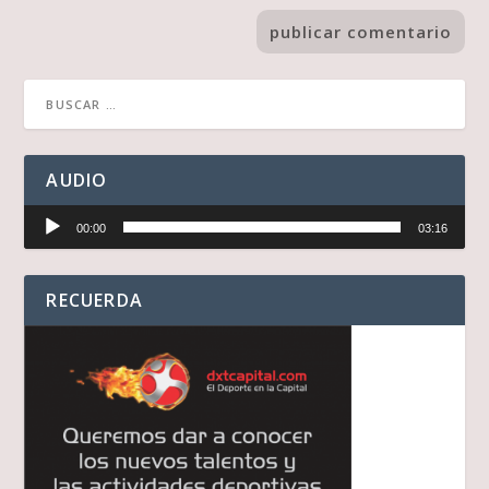
AUDIO
Reproductor
00:00
03:16
de
audio
RECUERDA