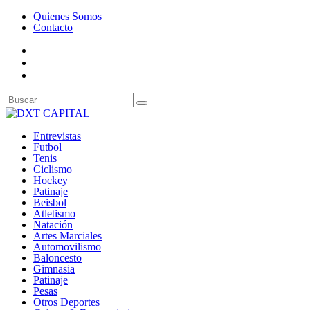
Quienes Somos
Contacto
Entrevistas
Futbol
Tenis
Ciclismo
Hockey
Patinaje
Beisbol
Atletismo
Natación
Artes Marciales
Automovilismo
Baloncesto
Gimnasia
Patinaje
Pesas
Otros Deportes