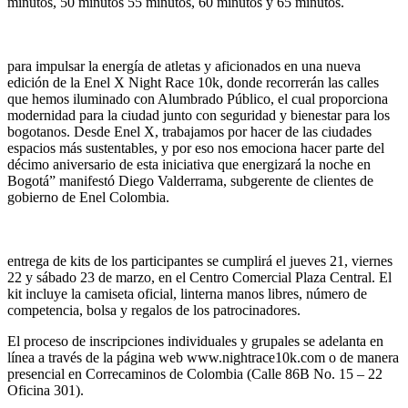
minutos, 50 minutos 55 minutos, 60 minutos y 65 minutos.
“Vol
para impulsar la energía de atletas y aficionados en una nueva
edición de la Enel X Night Race 10k, donde recorrerán las calles
que hemos iluminado con Alumbrado Público, el cual proporciona
modernidad para la ciudad junto con seguridad y bienestar para los
bogotanos. Desde Enel X, trabajamos por hacer de las ciudades
espacios más sustentables, y por eso nos emociona hacer parte del
décimo aniversario de esta iniciativa que energizará la noche en
Bogotá” manifestó Diego Valderrama, subgerente de clientes de
gobierno de Enel Colombia.
L
entrega de kits de los participantes se cumplirá el jueves 21, viernes
22 y sábado 23 de marzo, en el Centro Comercial Plaza Central. El
kit incluye la camiseta oficial, linterna manos libres, número de
competencia, bolsa y regalos de los patrocinadores.
El proceso de inscripciones individuales y grupales se adelanta en
línea a través de la página web www.nightrace10k.com o de manera
presencial en Correcaminos de Colombia (Calle 86B No. 15 – 22
Oficina 301).