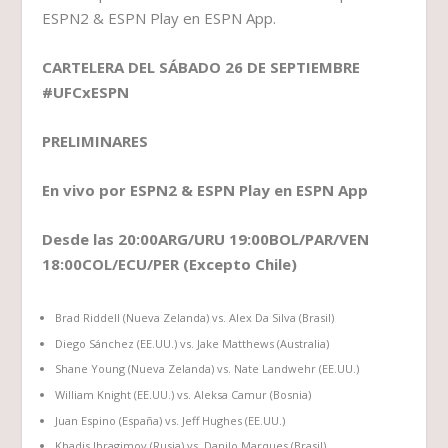
ESPN2 & ESPN Play en ESPN App.
CARTELERA DEL SÁBADO 26 DE SEPTIEMBRE
#UFCxESPN
PRELIMINARES
En vivo por ESPN2 & ESPN Play en ESPN App
Desde las 20:00ARG/URU 19:00BOL/PAR/VEN
18:00COL/ECU/PER (Excepto Chile)
Brad Riddell (Nueva Zelanda) vs. Alex Da Silva (Brasil)
Diego Sánchez (EE.UU.) vs. Jake Matthews (Australia)
Shane Young (Nueva Zelanda) vs. Nate Landwehr (EE.UU.)
William Knight (EE.UU.) vs. Aleksa Camur (Bosnia)
Juan Espino (España) vs. Jeff Hughes (EE.UU.)
Khadis Ibragimov (Rusia) vs. Danilo Marques (Brasil)