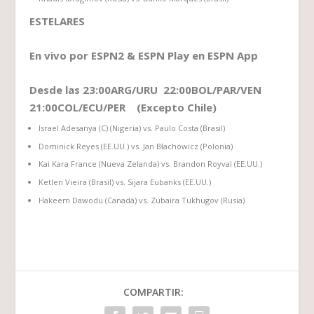
ESTELARES
En vivo por ESPN2 & ESPN Play en ESPN App
Desde las 23:00ARG/URU 22:00BOL/PAR/VEN
21:00COL/ECU/PER (Excepto Chile)
Israel Adesanya (C) (Nigeria) vs. Paulo Costa (Brasil)
Dominick Reyes (EE.UU.) vs. Jan Błachowicz (Polonia)
Kai Kara France (Nueva Zelanda) vs. Brandon Royval (EE.UU.)
Ketlen Vieira (Brasil) vs. Sijara Eubanks (EE.UU.)
Hakeem Dawodu (Canadá) vs. Zubaira Tukhugov (Rusia)
COMPARTIR: