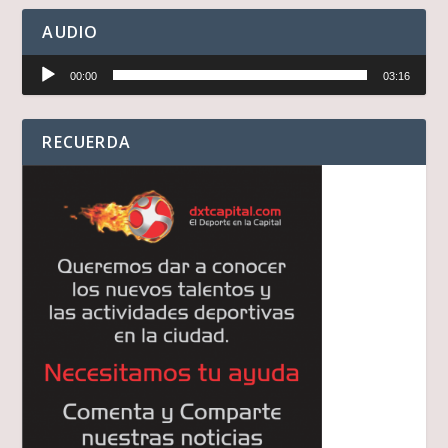
AUDIO
Reproductor
00:00
03:16
de
audio
RECUERDA