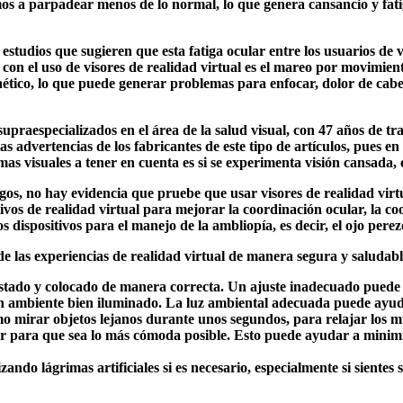
os a parpadear menos de lo normal, lo que genera cansancio y fatig
studios que sugieren que esta fatiga ocular entre los usuarios de v
con el uso de visores de realidad virtual es el mareo por movimien
nético, lo que puede generar problemas para enfocar, dolor de cabe
 supraespecializados en el área de la salud visual, con 47 años de t
 las advertencias de los fabricantes de este tipo de artículos, pues 
omas visuales a tener en cuenta es si se experimenta visión cansada
sgos, no hay evidencia que pruebe que usar visores de realidad vir
tivos de realidad virtual para mejorar la coordinación ocular, la c
s dispositivos para el manejo de la ambliopía, es decir, el ojo pere
las experiencias de realidad virtual de manera segura y saludable, 
justado y colocado de manera correcta. Un ajuste inadecuado puede 
n un ambiente bien iluminado. La luz ambiental adecuada puede ayud
omo mirar objetos lejanos durante unos segundos, para relajar los mú
sor para que sea lo más cómoda posible. Esto puede ayudar a minimiz
zando lágrimas artificiales si es necesario, especialmente si sientes