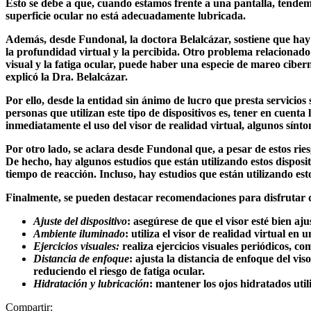
Esto se debe a que, cuando estamos frente a una pantalla, tendem
superficie ocular no está adecuadamente lubricada.
Además, desde Fundonal, la doctora Belalcázar, sostiene que hay e
la profundidad virtual y la percibida. Otro problema relacionado 
visual y la fatiga ocular, puede haber una especie de mareo ciber
explicó la Dra. Belalcázar.
Por ello, desde la entidad sin ánimo de lucro que presta servicios
personas que utilizan este tipo de dispositivos es, tener en cuenta
inmediatamente el uso del visor de realidad virtual, algunos sínt
Por otro lado, se aclara desde Fundonal que, a pesar de estos rie
De hecho, hay algunos estudios que están utilizando estos disposi
tiempo de reacción. Incluso, hay estudios que están utilizando esto
Finalmente, se pueden destacar recomendaciones para disfrutar de 
Ajuste del dispositivo
: asegúrese de que el visor esté bien a
Ambiente iluminado
: utiliza el visor de realidad virtual e
Ejercicios visuales:
realiza ejercicios visuales periódicos, c
Distancia de enfoque
: ajusta la distancia de enfoque del vi
reduciendo el riesgo de fatiga ocular.
Hidratación y lubricación
: mantener los ojos hidratados utili
Compartir: