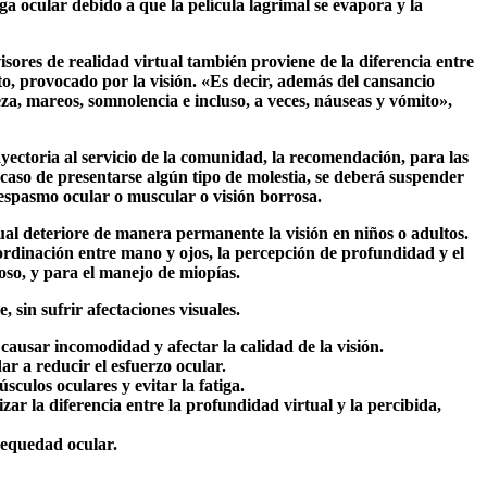
a ocular debido a que la película lagrimal se evapora y la
isores de realidad virtual también proviene de la diferencia entre
to, provocado por la visión. «Es decir, además del cansancio
za, mareos, somnolencia e incluso, a veces, náuseas y vómito»,
rayectoria al servicio de la comunidad, la recomendación, para las
en caso de presentarse algún tipo de molestia, se deberá suspender
, espasmo ocular o muscular o visión borrosa.
tual deteriore de manera permanente la visión en niños o adultos.
oordinación entre mano y ojos, la percepción de profundidad y el
zoso, y para el manejo de miopías.
sin sufrir afectaciones visuales.
causar incomodidad y afectar la calidad de la visión.
ar a reducir el esfuerzo ocular.
sculos oculares y evitar la fatiga.
ar la diferencia entre la profundidad virtual y la percibida,
 sequedad ocular.