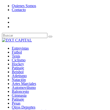
Quienes Somos
Contacto
Entrevistas
Futbol
Tenis
Ciclismo
Hockey
Patinaje
Beisbol
Atletismo
Natación
Artes Marciales
Automovilismo
Baloncesto
Gimnasia
Patinaje
Pesas
Otros Deportes