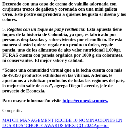
Decorado con una capa de crema de vainilla adornada con
crujientes trozos de galleta y coronada con una mini galleta
Oreo. Este postre sorprenderá a quienes les gusta el diseño y los
colores.
5.
Regalos con un toque de paz y resiliencia
: Esta apuesta tiene
toques de la historia de Colombia, ya que, es fabricado por
personas desplazadas y sobrevivientes por el conflicto. De esta
manera si usted quiere regalar un producto único, regale
panela, uno de los alimentos de alto valor nutricional 1.000gr.
FURAS cuenta con panela orgánica por 1000 g sin colorantes,
ni conservantes. El mejor sabor y calidad.
“Somos una comunidad virtual que a la fecha cuenta con más
de 49.350 productos exhibidos en las vitrinas. Además, le
apostamos a visibilizar productos de todas las regiones del país,
lo mejor sin salir de casa”, agrega Diego Laverde, jefe de
proyecto de Econexia.
Para mayor información visite
https://econexia.com/es.
Compartir:
MATCH MANAGEMENT RECIBE 10 NOMINACIONES EN
LOS KIDS’ CHOICE AWARDS MÉXICO 2024
Anterior