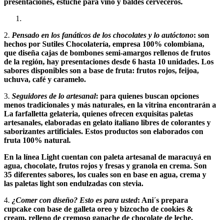
presentaciones, estuche para vino y baldes cerveceros.
2.
Pensado en los fanáticos de los chocolates y lo autóctono
: son
hechos por Sutiles Chocolatería, empresa 100% colombiana,
que diseña cajas de bombones semi-amargos rellenos de frutos
de la región, hay presentaciones desde 6 hasta 10 unidades. Los
sabores disponibles son a base de fruta: frutos rojos, feijoa,
uchuva, café y caramelo.
3.
Seguidores de lo artesanal
: para quienes buscan opciones
menos tradicionales y más naturales, en la vitrina encontrarán a
La farfalletta gelateria, quienes ofrecen exquisitas paletas
artesanales, elaboradas en gelato italiano libres de colorantes y
saborizantes artificiales. Estos productos son elaborados con
fruta 100% natural.
En la línea Light cuentan con paleta artesanal de maracuyá en
agua, chocolate, frutos rojos y fresas y granola en crema. Son
35 diferentes sabores, los cuales son en base en agua, crema y
las paletas light son endulzadas con stevia.
4.
¿Comer con diseño? Esto es para usted
: Ani´s prepara
cupcake con base de galleta oreo y bizcocho de cookies &
cream, relleno de cremoso ganache de chocolate de leche.