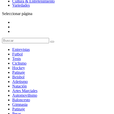
Cultura & Entretenimiento
Variedades
Seleccionar página
Entrevistas
Futbol
Tenis
Ciclismo
Hockey
Patinaje
Beisbol
Atletismo
Natación
Artes Marciales
Automovilismo
Baloncesto
Gimnasia
Patinaje
Pesas