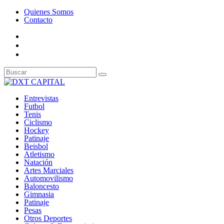
Quienes Somos
Contacto
Entrevistas
Futbol
Tenis
Ciclismo
Hockey
Patinaje
Beisbol
Atletismo
Natación
Artes Marciales
Automovilismo
Baloncesto
Gimnasia
Patinaje
Pesas
Otros Deportes