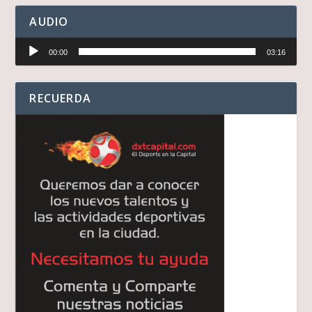
AUDIO
Reproductor
00:00
03:16
de
audio
RECUERDA