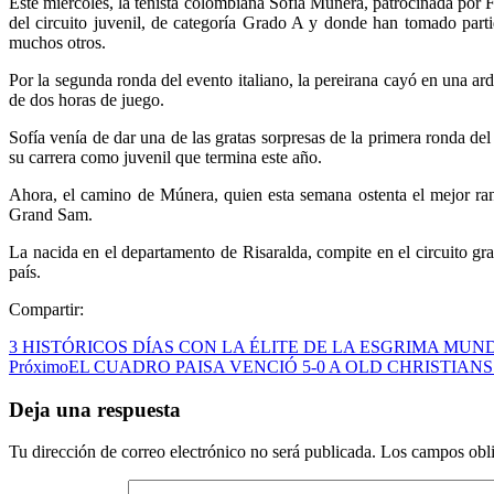
Este miércoles, la tenista colombiana Sofía Múnera, patrocinada por F
del circuito juvenil, de categoría Grado A y donde han tomado parti
muchos otros.
Por la segunda ronda del evento italiano, la pereirana cayó en una a
de dos horas de juego.
Sofía venía de dar una de las gratas sorpresas de la primera ronda de
su carrera como juvenil que termina este año.
Ahora, el camino de Múnera, quien esta semana ostenta el mejor ran
Grand Sam.
La nacida en el departamento de Risaralda, compite en el circuito gra
país.
Compartir:
3 HISTÓRICOS DÍAS CON LA ÉLITE DE LA ESGRIMA MU
Próximo
EL CUADRO PAISA VENCIÓ 5-0 A OLD CHRISTIA
Deja una respuesta
Tu dirección de correo electrónico no será publicada.
Los campos obli