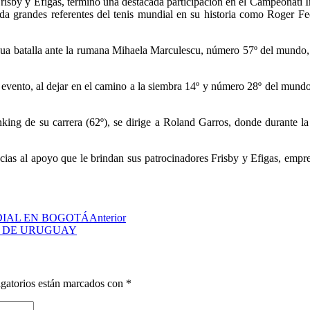
risby y Efigas, terminó una destacada participación en el Campeonati Int
da grandes referentes del tenis mundial en su historia como Roger Fe
rdua batalla ante la rumana Mihaela Marculescu, número 57º del mundo, 
l evento, al dejar en el camino a la siembra 14º y número 28º del mund
king de su carrera (62º), se dirige a Roland Garros, donde durante l
cias al apoyo que le brindan sus patrocinadores Frisby y Efigas, empres
NDIAL EN BOGOTÁ
Anterior
NS DE URUGUAY
gatorios están marcados con
*