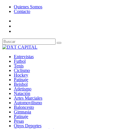
Quienes Somos
Contacto
Entrevistas
Futbol
Tenis
Ciclismo
Hockey
Patinaje
Beisbol
Atletismo
Natación
Artes Marciales
Automovilismo
Baloncesto
Gimnasia
Patinaje
Pesas
Otros Deportes